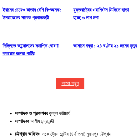
ইরানের চেয়েও কাতার বেশি বিপজ্জনক:
যুক্তরাষ্ট্রের ওয়াশিংটন ডিসিতে ছাড়া
ইসরায়েলের সাবেক প্রধানমন্ত্রী
হচ্ছে ৬ লাখ মশা
দিল্লিতে আন্দোলনের সমাপ্তি ঘোষণা
আসামে বন্যা : ২৪ ঘণ্টায় ২১ জনের মৃত্যু
ককরোচ জনতা পার্টির
আরো পড়ুন
সম্পাদক ও প্রকাশকঃ
বুলবুল ভট্টাচার্য
সম্পাদকঃ
আশীষ চন্দ্র নন্দী
চট্টগ্রাম অফিসঃ
একে ট্রেড সেন্টার (৪র্থ তলা) মুরাদপুর চট্টগ্রাম