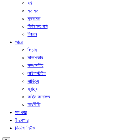
ধর্ম
মতামত
মুক্তমত
নির্বাচনের মাঠ
বিজ্ঞান
আরো
ফিচার
সাক্ষাৎকার
সম্পাদকীয়
লাইফস্টাইল
সাহিত্য
স্বাস্থ্য
আইন আদালত
অর্থনীতি
সব খবর
ই-পেপার
ভিডিও নিউজ