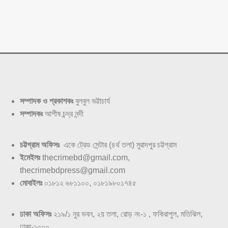
সম্পাদক ও প্রকাশকঃ
বুলবুল ভট্টাচার্য
সম্পাদকঃ
আশীষ চন্দ্র নন্দী
চট্টগ্রাম অফিসঃ
একে ট্রেড সেন্টার (৪র্থ তলা) মুরাদপুর চট্টগ্রাম
ইমেইলঃ
thecrimebd@gmail.com,
thecrimebdpress@gmail.com
মোবাইলঃ
০১৮১২ ৬৮১১০০, ০১৮১৯৮০১৭৪৫
ঢাকা অফিসঃ
২১৯/১ নুর ভবন, ২য় তলা, রোড় নং-১ , ফকিরাপুল, মতিঝিল,
ঢাকা-১০০০