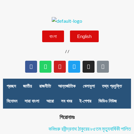
বাংলা
English
/
/
প্রচ্ছদ
জাতীয়
রাজনীতি
আন্তর্জাতিক
খেলাধুলা
তথ্য প্রযুক্তি
বিনোদন
সারা বাংলা
আরো
সব খবর
ই-পেপার
ভিডিও নিউজ
শিরোনামঃ
কবিগুরু রবীন্দ্রনাথ ঠাকুরের ৮৫তম মৃত্যুবার্ষিকী পালিত
চক
||