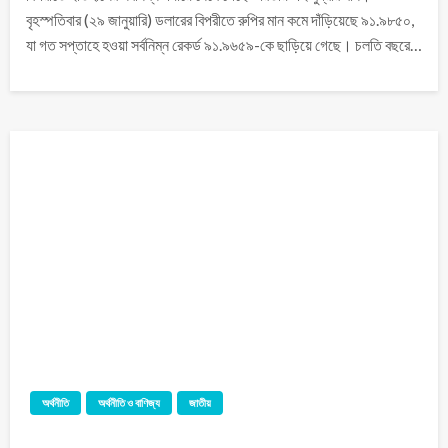
বৃহস্পতিবার (২৯ জানুয়ারি) ডলারের বিপরীতে রুপির মান কমে দাঁড়িয়েছে ৯১.৯৮৫০,
যা গত সপ্তাহে হওয়া সর্বনিম্ন রেকর্ড ৯১.৯৬৫৯-কে ছাড়িয়ে গেছে। চলতি বছরে…
অর্থনীতি
অর্থনীতি ও বাণিজ্য
জাতীয়