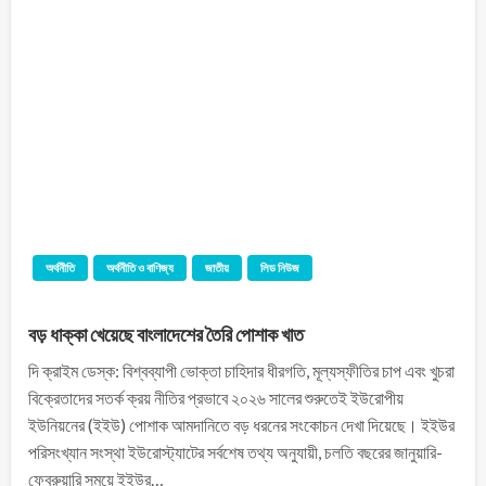
অর্থনীতি
অর্থনীতি ও বাণিজ্য
জাতীয়
লিড নিউজ
বড় ধাক্কা খেয়েছে বাংলাদেশের তৈরি পোশাক খাত
দি ক্রাইম ডেস্ক: বিশ্বব্যাপী ভোক্তা চাহিদার ধীরগতি, মূল্যস্ফীতির চাপ এবং খুচরা
বিক্রেতাদের সতর্ক ক্রয় নীতির প্রভাবে ২০২৬ সালের শুরুতেই ইউরোপীয়
ইউনিয়নের (ইইউ) পোশাক আমদানিতে বড় ধরনের সংকোচন দেখা দিয়েছে। ইইউর
পরিসংখ্যান সংস্থা ইউরোস্ট্যাটের সর্বশেষ তথ্য অনুযায়ী, চলতি বছরের জানুয়ারি-
ফেব্রুয়ারি সময়ে ইইউর…