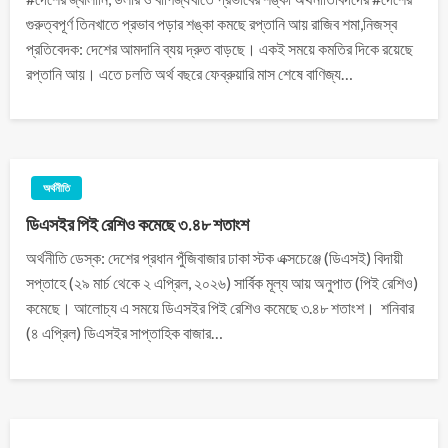
গুরুত্বপূর্ণ তিনখাতে প্রভাব পড়ার শঙ্কা কমছে রপ্তানি আয় রাজিব শমা,নিজস্ব
প্রতিবেদক: দেশের আমদানি ব্যয় দ্রুত বাড়ছে। একই সময়ে কমতির দিকে রয়েছে
রপ্তানি আয়। এতে চলতি অর্থ বছরে ফেব্রুয়ারি মাস শেষে বাণিজ্য…
অর্থনীতি
ডিএসইর পিই রেশিও কমেছে ৩.৪৮ শতাংশ
অর্থনীতি ডেস্ক: ‎দেশের প্রধান পুঁজিবাজার ঢাকা স্টক এক্সচেঞ্জে (ডিএসই) বিদায়ী
সপ্তাহে (২৯ মার্চ থেকে ২ এপ্রিল, ২০২৬) সার্বিক মূল্য আয় অনুপাত (পিই রেশিও)
কমেছে। আলোচ্য এ সময়ে ডিএসইর পিই রেশিও কমেছে ৩.৪৮ শতাংশ। ‎ ‎শনিবার
(৪ এপ্রিল) ডিএসইর সাপ্তাহিক বাজার…