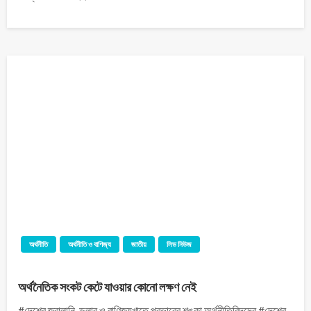
অর্থনীতি
অর্থনীতি ও বাণিজ্য
জাতীয়
লিড নিউজ
অর্থনৈতিক সংকট কেটে যাওয়ার কোনো লক্ষণ নেই
#দেশের জ্বালানি, ডলার ও বাণিজ্যখাতে প্রভাবের শঙ্কা অর্থনীতিবিদদের #দেশের