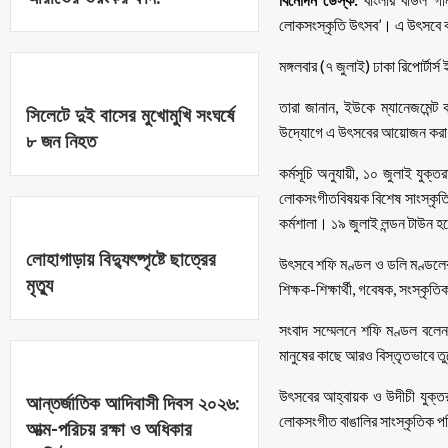
লোকসংস্কৃতি উৎসব’। এ উৎসবে বাং
মঙ্গলবার (৭ জুলাই) ঢাকা রিপোর্ট
তারা জানান, ইউকে ম্যানেজমেন্ট 
সিলেটে দুই বাসের মুখোমুখি সংঘর্ষে
উদ্যোগে এ উৎসবের আয়োজন করা
৮ জন নিহত
কর্মসূচি অনুযায়ী, ১০ জুলাই যুক
লোকসংগীতবিষয়ক বিশেষ সাংস্কৃতি
কর্মশালা। ১৯ জুলাই লন্ডন টাউন হ
লোহাগাড়ায় বিদ্যুৎষ্পৃষ্টে ছাত্রের
উৎসবে শফি মণ্ডল ও ডলি মণ্ডলের 
মৃত্যু
শিক্ষক-শিক্ষার্থী, গবেষক, সংস্কৃ
সংবাদ সম্মেলনে শফি মণ্ডল বলে
মানুষের কাছে আরও বিস্তৃতভাবে ত
উৎসবের আহ্বায়ক ও উদীচী যুক্ত
আন্তর্জাতিক আদিবাসী দিবস ২০২৬:
লোকসংগীত বাঙালির সাংস্কৃতিক পর
আত্ম-পরিচয় রক্ষা ও অধিকার