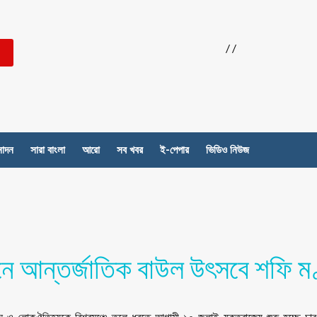
/
/
নোদন
সারা বাংলা
আরো
সব খবর
ই-পেপার
ভিডিও নিউজ
ডনে আন্তর্জাতিক বাউল উৎসবে শফি ম
 ও লোকঐতিহ্যকে বিশ্বমঞ্চে তুলে ধরতে আগামী ১০ জুলাই যুক্তরাজ্যে শুরু হচ্ছে চার