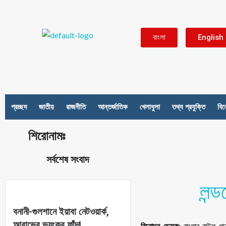
বাংলা
English
প্রচ্ছদ
জাতীয়
রাজনীতি
আন্তর্জাতিক
খেলাধুলা
তথ্য প্রযুক্তি
বি
শিরোনামঃ
সর্বশেষ সংবাদ
লন্
বনানী-গুলশানে ইয়াবা নেটওয়ার্ক,
আরাভের ভয়ংকর ফাঁদ!
বিনোদন ডেস্ক:
বাংলার বাউল গান