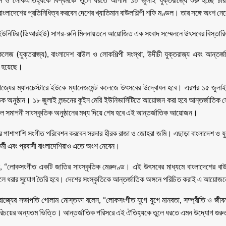
লাদেশের প্রতিনিধিত্ব করবেন দেশের খ্যাতিমান বাউলশিল্পী শফি মণ্ডল। তার সঙ্গে অংশ নে
ার্স ইউনিটির (ডিআরইউ) সাগর-রুনি মিলনায়তনে আয়োজিত এক সংবাদ সম্মেলনে উৎসবের বিস্তার
কলেজ (যুক্তরাজ্য), বাংলাদেশ বাউল ও লোকশিল্পী সংস্থা, উদীচী যুক্তরাজ্য এবং আন্তর্
 হয়েছে।
্তরাজ্যের ম্যানচেস্টারে ইউকে ম্যানেজমেন্ট কলেজে উৎসবের উদ্বোধন হবে। এরপর ১৫ জুলাই 
ক অনুষ্ঠান। ১৮ জুলাই লন্ডনের কুইন মেরি ইউনিভার্সিটিতে আয়োজন করা হবে আন্তর্জাতি
লে সমাপনী সাংস্কৃতিক অনুষ্ঠানের মধ্য দিয়ে শেষ হবে এই আন্তর্জাতিক আয়োজন।
পাশাপাশি সংগীত পরিবেশন করবেন সরদার হীরক রাজা ও জোহরা জমি। এছাড়া বাংলাদেশ ও যুক্তর
তিকর্মী এবং প্রবাসী বাংলাদেশিরাও এতে অংশ নেবেন।
ন, “লোকসংগীত একটি জাতির সাংস্কৃতিক মেরুদণ্ড। এই উৎসবের মাধ্যমে বাংলাদেশের বাউ
ুলে ধরার সুযোগ তৈরি হবে। দেশের সংস্কৃতিকে আন্তর্জাতিক অঙ্গনে পরিচিত করাই এ আয়োজনে
রাজ্যের সভাপতি গোলাম মোস্তফা বলেন, “লোকসংগীত যুগে যুগে মানবতা, সম্প্রীতি ও জ
িচয়ের অন্যতম ভিত্তি। আন্তর্জাতিক পরিসরে এই ঐতিহ্যকে তুলে ধরতে এমন উদ্যোগ গুরুত্ব