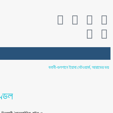
বনানী-গুলশানে ইয়াবা নেটওয়ার্ক, আরাভের ভয়ংকর 
ণ্ডল
 দিনব্যাপী ‘আন্তর্জাতিক বাউল ও