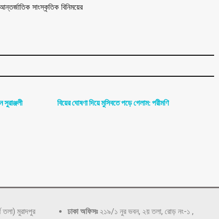
্তর্জাতিক সাংস্কৃতিক বিনিময়ের
সুরাঞ্জলী
বিয়ের ঘোষণা দিয়ে মুসিবতে পড়ে গেলাম: পরীমণি
থ তলা) মুরাদপুর
ঢাকা অফিসঃ
২১৯/১ নুর ভবন, ২য় তলা, রোড় নং-১ ,