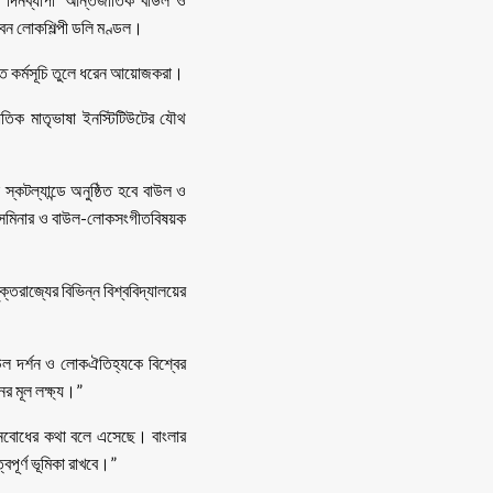
বেন লোকশিল্পী ডলি মণ্ডল।
িত কর্মসূচি তুলে ধরেন আয়োজকরা।
জাতিক মাতৃভাষা ইনস্টিটিউটের যৌথ
স্কটল্যান্ডে অনুষ্ঠিত হবে বাউল ও
ক সেমিনার ও বাউল-লোকসংগীতবিষয়ক
াজ্যের বিভিন্ন বিশ্ববিদ্যালয়ের
ল দর্শন ও লোকঐতিহ্যকে বিশ্বের
র মূল লক্ষ্য।”
ীবনবোধের কথা বলে এসেছে। বাংলার
পূর্ণ ভূমিকা রাখবে।”