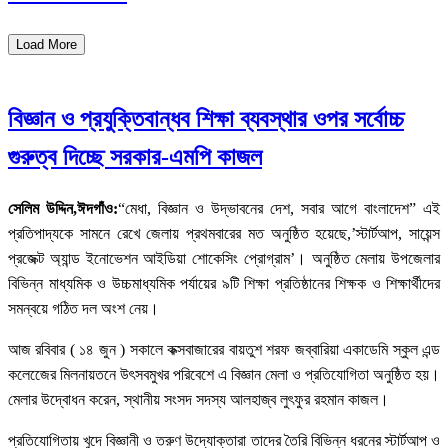
Load More
বিজ্ঞান ও প্রযুক্তিবান্ধব শিক্ষা ব্যবস্থার ওপর সর্বোচ্চ
গুরুত্ব দিচ্ছে সরকার-এমপি কাজল
সেলিম উদ্দিন,ঈদগাঁও:
“মেধা, বিজ্ঞান ও উদ্ভাবনের দেশ, সবার আগে বাংলাদেশ” এই
প্রতিপাদ্যকে সামনে রেখে জেলায় প্রথমবারের মত অনুষ্ঠিত হয়েছে,’স্টার্টআপ, সায়েন্স
প্রজেক্ট অ্যান্ড ইনোভেশন আইডিয়া শোকেসিং প্রোগ্রাম’। অনুষ্ঠিত মেলায় উপজেলার
বিভিন্ন মাধ্যমিক ও উচ্চমাধ্যমিক পর্যায়ের ৯টি শিক্ষা প্রতিষ্ঠানের শিক্ষক ও শিক্ষার্থীদের
সমন্বয়ে গঠিত দল অংশ নেয়।
আজ রবিবার ( ১৪ জুন ) সকালে কক্সবাজারের বায়তুশ শরফ জব্বারিয়া একাডেমি স্কুল এন্ড
কলেজেের মিলনায়তনে উৎসবমুখর পরিবেশে এ বিজ্ঞান মেলা ও প্রতিযোগিতা অনুষ্ঠিত হয়।
মেলার উদ্বোধন করেন, স্থানীয় সংসদ সদস্য আলহাজ্ব লুৎফুর রহমান কাজল।
প্রতিযোগিতায় খুদে বিজ্ঞানী ও তরুণ উদ্যোক্তারা তাদের তৈরি বিভিন্ন ধরনের স্টার্টআপ ও