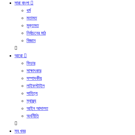
সারা বাংলা
ধর্ম
মতামত
মুক্তমত
নির্বাচনের মাঠ
বিজ্ঞান
আরো
ফিচার
সাক্ষাৎকার
সম্পাদকীয়
লাইফস্টাইল
সাহিত্য
স্বাস্থ্য
আইন আদালত
অর্থনীতি
সব খবর