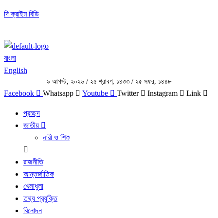
দি ক্রাইম বিডি
বাংলা
English
৯ আগস্ট, ২০২৬
/
২৫ শ্রাবণ, ১৪৩৩
/
২৫ সফর, ১৪৪৮
Facebook
Whatsapp
Youtube
Twitter
Instagram
Link
প্রচ্ছদ
জাতীয়
নারী ও শিশু
রাজনীতি
আন্তর্জাতিক
খেলাধুলা
তথ্য প্রযুক্তি
বিনোদন