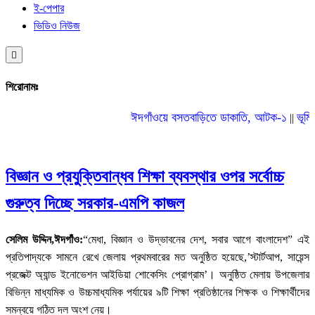
ই-পেপার
ভিডিও নিউজ
Hamburger
Toggle
Menu
শিরোনামঃ
ঈদগাঁওয়ে বসতবাড়িতে ডাকাতি, আটক-১
ভূমিকম্
||
বিজ্ঞান ও প্রযুক্তিবান্ধব শিক্ষা ব্যবস্থার ওপর সর্বোচ্চ
গুরুত্ব দিচ্ছে সরকার-এমপি কাজল
সেলিম উদ্দিন,ঈদগাঁও:
“মেধা, বিজ্ঞান ও উদ্ভাবনের দেশ, সবার আগে বাংলাদেশ” এই
প্রতিপাদ্যকে সামনে রেখে জেলায় প্রথমবারের মত অনুষ্ঠিত হয়েছে,’স্টার্টআপ, সায়েন্স
প্রজেক্ট অ্যান্ড ইনোভেশন আইডিয়া শোকেসিং প্রোগ্রাম’। অনুষ্ঠিত মেলায় উপজেলার
বিভিন্ন মাধ্যমিক ও উচ্চমাধ্যমিক পর্যায়ের ৯টি শিক্ষা প্রতিষ্ঠানের শিক্ষক ও শিক্ষার্থীদের
সমন্বয়ে গঠিত দল অংশ নেয়।