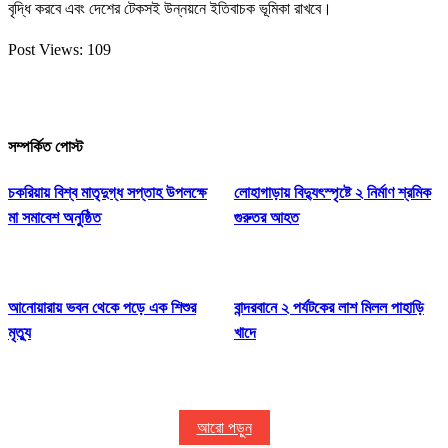
বৃদ্ধি করবে এবং দেশের টেকসই উন্নয়নে ইতিবাচক ভূমিকা রাখবে।
Post Views:
109
সম্পর্কিত পোস্ট
চকরিয়ায় বিশ্ব মাতৃদুগ্ধ সপ্তাহ উপলক্ষে
লোহাগাড়ায় বিদ্যুৎস্পৃষ্টে ২ নির্মাণ শ্রমিক
মা সমাবেশ অনুষ্ঠিত
গুরুতর আহত
আনোয়ারায় ভবন থেকে পড়ে এক শিশুর
বান্দরবানে ২ পর্যটকের লাশ মিলল পাহাড়ি
মৃত্যু
খাদে
আরো পড়ুন