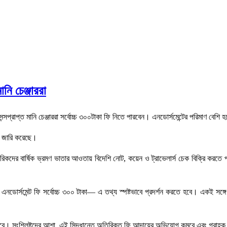
নি চেঞ্জাররা
েন্সপ্রাপ্ত মানি চেঞ্জাররা সর্বোচ্চ ৩০০টাকা ফি নিতে পারবেন। এনডোর্সমেন্টের পরিমাণ বেশ
না জারি করেছে।
রিকদের বার্ষিক ভ্রমণ ভাতার আওতায় বিদেশি নোট, কয়েন ও ট্রাভেলার্স চেক বিক্রি করতে পারব
 স্থানে এনডোর্সমেন্ট ফি সর্বোচ্চ ৩০০ টাকা— এ তথ্য স্পষ্টভাবে প্রদর্শন করতে হবে। একই
 থাকবে। সংশ্লিষ্টদের আশা, এই সিদ্ধান্তে অতিরিক্ত ফি আদায়ের অভিযোগ কমবে এবং গ্রাহক