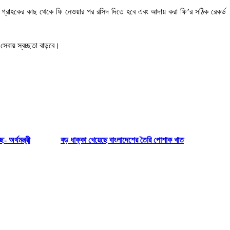
 সঙ্গে গ্রাহকের কাছ থেকে ফি নেওয়ার পর রসিদ দিতে হবে এবং আদায় করা ফি’র সঠিক রেকর্ড
 সেবায় স্বচ্ছতা বাড়বে।
 অর্থমন্ত্রী
বড় ধাক্কা খেয়েছে বাংলাদেশের তৈরি পোশাক খাত