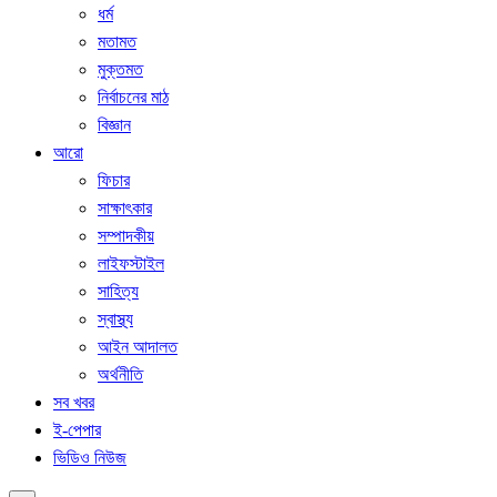
ধর্ম
মতামত
মুক্তমত
নির্বাচনের মাঠ
বিজ্ঞান
আরো
ফিচার
সাক্ষাৎকার
সম্পাদকীয়
লাইফস্টাইল
সাহিত্য
স্বাস্থ্য
আইন আদালত
অর্থনীতি
সব খবর
ই-পেপার
ভিডিও নিউজ