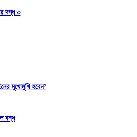
ের দগ্ধ ৩
ের মুখোমুখি হবেন’
ল বন্ধ