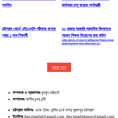
স্থগিত
কার্যক্রম চালু করেছে-অর্থমন্ত্রী
চট্টগ্রাম বোর্ডে এইচএসসি পরীক্ষায় বসেছে
৩২ হাজার সরকারি প্রাথমিক বিদ্যালয়ে
প্রায় ১ লাখ শিক্ষার্থী
প্রধান শিক্ষক নিয়োগের বাধা কাটল
সর্বোচ্চ আদালতের এই রায়ের ফলে জাতীয়করণকৃত শিক্ষকদের অবস্থান
সরাসরি নিয়োগপ্রাপ্ত সর্বশেষ ব্যক্তির নিচেই হবে।
আরো পড়ুন
সম্পাদক ও প্রকাশকঃ
বুলবুল ভট্টাচার্য
সম্পাদকঃ
আশীষ চন্দ্র নন্দী
চট্টগ্রাম অফিসঃ
একে ট্রেড সেন্টার (৪র্থ তলা) মুরাদপুর চট্টগ্রাম
ইমেইলঃ
thecrimebd@gmail.com, thecrimebdpress@gmail.com