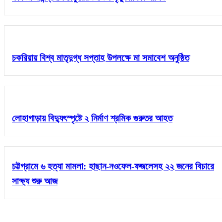
চকরিয়ায় বিশ্ব মাতৃদুগ্ধ সপ্তাহ উপলক্ষে মা সমাবেশ অনুষ্ঠিত
লোহাগাড়ায় বিদ্যুৎস্পৃষ্টে ২ নির্মাণ শ্রমিক গুরুতর আহত
চট্টগ্রামে ৬ হত্যা মামলা: হাছান-নওফেল-ফজলেসহ ২২ জনের বিচারে
সাক্ষ্য শুরু আজ