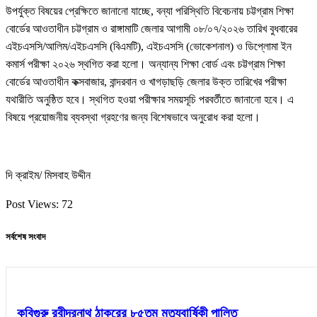
উপর্যুক্ত বিষয়ের প্রেক্ষিতে জানানো যাচ্ছে, বন্যা পরিস্থিতি বিবেচনায় চট্টগ্রাম শিক্ষা
বোর্ডের আওতাধীন চট্টগ্রাম ও রাঙ্গামাটি জেলার আগামী ০৮/০৭/২০২৬ তারিখ বুধবারের
এইচএসসি/আলিম/এইচএসসি (বিএমটি), এইচএসসি (ভোকেশনাল) ও ডিপ্লোমা ইন
কমার্স পরীক্ষা ২০২৬ স্থগিত করা হলো। অন্যান্য শিক্ষা বোর্ড এবং চট্টগ্রাম শিক্ষা
বোর্ডের আওতাধীন কক্সবাজার, বান্দরবান ও খাগড়াছড়ি জেলার উক্ত তারিখের পরীক্ষা
যথারীতি অনুষ্ঠিত হবে। স্থগিত হওয়া পরীক্ষার সময়সূচি পরবর্তীতে জানানো হবে। এ
বিষয়ে প্রয়োজনীয় ব্যবস্থা গ্রহণের জন্য বিশেষভাবে অনুরোধ করা হলো।
দি ক্রাইম/ মিসবাহ উদ্দীন
Post Views:
72
সর্বশেষ সংবাদ
কবিগুরু রবীন্দ্রনাথ ঠাকুরের ৮৫তম মৃত্যুবার্ষিকী পালিত