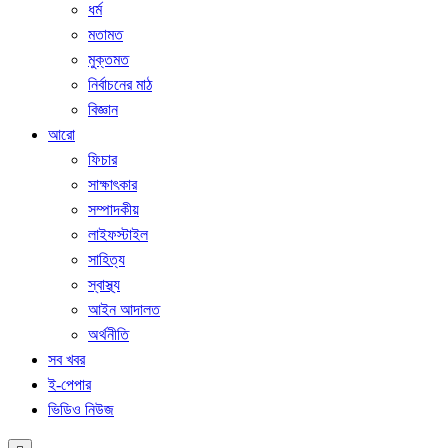
ধর্ম
মতামত
মুক্তমত
নির্বাচনের মাঠ
বিজ্ঞান
আরো
ফিচার
সাক্ষাৎকার
সম্পাদকীয়
লাইফস্টাইল
সাহিত্য
স্বাস্থ্য
আইন আদালত
অর্থনীতি
সব খবর
ই-পেপার
ভিডিও নিউজ