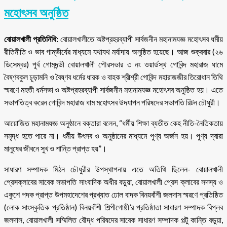
মহোৎসব অনুষ্ঠিত
বোয়ালখালী প্রতিনিধি:
বোয়ালখালীতে অষ্টপ্রহরব্যাপী সার্বজনীন মহানামযজ্ঞ মহোৎসব ধর্মীয়
রীতিনীতি ও ভাব গাম্ভীর্যের মাধ্যমে যথাযথ মর্যাদায় অনুষ্ঠিত হয়েছে। আজ শুক্রবার (২৬
ডিসেম্বর) পূর্ব গোমদন্ডী বোয়ালখালী পৌরসভার ৩ নং ওয়ার্ডস্থ গোবিন্দ মহারাজ ধামে
বৈষ্ণবকুল চূড়ামনি ও বৈষ্ণব ধর্মের ধারক ও বাহক শ্রীশ্রী গোবিন্দ মহারাজজীর তিরোধান তিথি
স্মরণে মহতী ধর্মসভা ও অষ্টপ্রহরব্যাপী সার্বজনীন মহানামযজ্ঞ মহোৎসব অনুষ্ঠিত হয়। এতে
সভাপতিত্ব করেন গোবিন্দ মহারাজ ধাম মহোৎসব উদযাপন পরিষদের সভাপতি রিটন চৌধুরী।
আয়োজিত মহানামযজ্ঞ অনুষ্ঠানে বক্তারা বলেন, “ধর্মীয় শিক্ষা ব্যতীত কেহ নীতি-নৈতিকতায়
সমৃদ্ধ হতে পারে না। ধর্মীয় উৎসব ও অনুষ্ঠানের মাধ্যমে পুণ্য অর্জন হয়। পুণ্য দ্বারা
মানুষের জীবনে সুখ ও শান্তি প্রাপ্ত হয়”।
সাধারণ সম্পাদক মিঠন চৌধুরীর উপস্থাপনায় এতে অতিথি ছিলেন- বোয়ালখালী
প্রেসক্লাবের সাবেক সভাপতি সাংবাদিক অধীর বড়ুয়া, বোয়ালখালী প্রেস ক্লাবের সদস্য ও
একুশে পদক প্রাপ্ত উপমহাদেশের প্রখ্যাত ঢোল বাদক বিনয়বাঁশী জলদাস স্মরণে প্রতিষ্ঠিত
(লোক সাংস্কৃতিক প্রতিষ্ঠান) বিনয়বাঁশী শিল্পীগোষ্ঠী’র প্রতিষ্ঠাতা সাধারণ সম্পাদক বিপ্লব
জলদাস, বোয়ালখালী সম্মিলিত বৌদ্ধ পরিষদের সাবেক সাধারণ সম্পাদক পল্টু কান্তি বড়ুয়া,