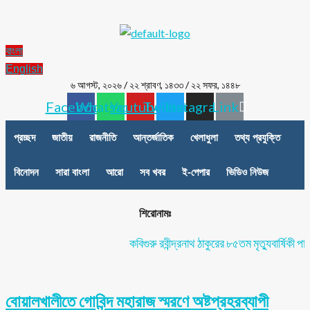
বাংলা
English
৬ আগস্ট, ২০২৬
/
২২ শ্রাবণ, ১৪৩৩
/
২২ সফর, ১৪৪৮
Facebook
Whatsapp
Youtube
Twitter
Instagram
Link
প্রচ্ছদ
জাতীয়
রাজনীতি
আন্তর্জাতিক
খেলাধুলা
তথ্য প্রযুক্তি
বিনোদন
সারা বাংলা
আরো
সব খবর
ই-পেপার
ভিডিও নিউজ
শিরোনামঃ
কবিগুরু রবীন্দ্রনাথ ঠাকুরের ৮৫তম মৃত্যুবার্ষিকী পালিত
বোয়ালখালীতে গোবিন্দ মহারাজ স্মরণে অষ্টপ্রহরব্যাপী