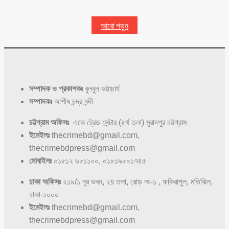
আরো পড়ুন
সম্পাদক ও প্রকাশকঃ
বুলবুল ভট্টাচার্য
সম্পাদকঃ
আশীষ চন্দ্র নন্দী
চট্টগ্রাম অফিসঃ
একে ট্রেড সেন্টার (৪র্থ তলা) মুরাদপুর চট্টগ্রাম
ইমেইলঃ
thecrimebd@gmail.com,
thecrimebdpress@gmail.com
মোবাইলঃ
০১৮১২ ৬৮১১০০, ০১৮১৯৮০১৭৪৫
ঢাকা অফিসঃ
২১৯/১ নুর ভবন, ২য় তলা, রোড় নং-১ , ফকিরাপুল, মতিঝিল,
ঢাকা-১০০০
ইমেইলঃ
thecrimebd@gmail.com,
thecrimebdpress@gmail.com