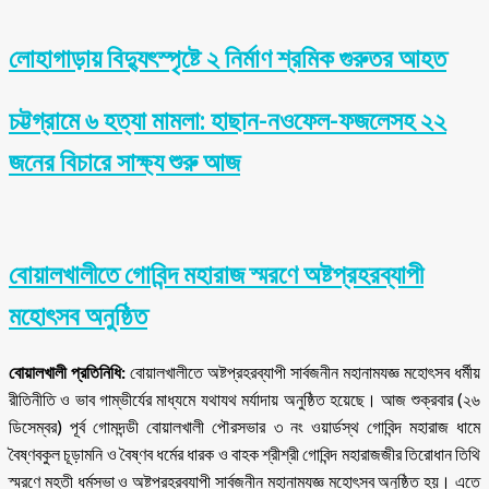
লোহাগাড়ায় বিদ্যুৎস্পৃষ্টে ২ নির্মাণ শ্রমিক গুরুতর আহত
চট্টগ্রামে ৬ হত্যা মামলা: হাছান-নওফেল-ফজলেসহ ২২
জনের বিচারে সাক্ষ্য শুরু আজ
বোয়ালখালীতে গোবিন্দ মহারাজ স্মরণে অষ্টপ্রহরব্যাপী
মহোৎসব অনুষ্ঠিত
বোয়ালখালী প্রতিনিধি:
বোয়ালখালীতে অষ্টপ্রহরব্যাপী সার্বজনীন মহানামযজ্ঞ মহোৎসব ধর্মীয়
রীতিনীতি ও ভাব গাম্ভীর্যের মাধ্যমে যথাযথ মর্যাদায় অনুষ্ঠিত হয়েছে। আজ শুক্রবার (২৬
ডিসেম্বর) পূর্ব গোমদন্ডী বোয়ালখালী পৌরসভার ৩ নং ওয়ার্ডস্থ গোবিন্দ মহারাজ ধামে
বৈষ্ণবকুল চূড়ামনি ও বৈষ্ণব ধর্মের ধারক ও বাহক শ্রীশ্রী গোবিন্দ মহারাজজীর তিরোধান তিথি
স্মরণে মহতী ধর্মসভা ও অষ্টপ্রহরব্যাপী সার্বজনীন মহানামযজ্ঞ মহোৎসব অনুষ্ঠিত হয়। এতে