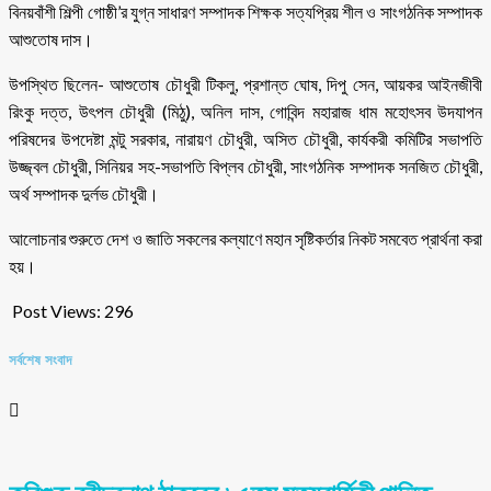
বিনয়বাঁশী শিল্পী গোষ্ঠী’র যুগ্ন সাধারণ সম্পাদক শিক্ষক সত্যপ্রিয় শীল ও সাংগঠনিক সম্পাদক
আশুতোষ দাস।
উপস্থিত ছিলেন- আশুতোষ চৌধুরী টিকলু, প্রশান্ত ঘোষ, দিপু সেন, আয়কর আইনজীবী
রিংকু দত্ত, উৎপল চৌধুরী (মিঠু), অনিল দাস, গোবিন্দ মহারাজ ধাম মহোৎসব উদযাপন
পরিষদের উপদেষ্টা মন্টু সরকার, নারায়ণ চৌধুরী, অসিত চৌধুরী, কার্যকরী কমিটির সভাপতি
উজ্জ্বল চৌধুরী, সিনিয়র সহ-সভাপতি বিপ্লব চৌধুরী, সাংগঠনিক সম্পাদক সনজিত চৌধুরী,
অর্থ সম্পাদক দুর্লভ চৌধুরী।
আলোচনার শুরুতে দেশ ও জাতি সকলের কল্যাণে মহান সৃষ্টিকর্তার নিকট সমবেত প্রার্থনা করা
হয়।
Post Views:
296
সর্বশেষ সংবাদ