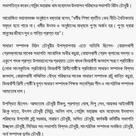
সভাপতিত্ব করেন গোবিন্দ মহারাজ ধাম মহোৎসব উদযাপন পরিষদের সভাপতি রিটন চৌধুরী।
আয়োজিত মহানামযজ্ঞ অনুষ্ঠানে বক্তারা বলেন, “ধর্মীয় শিক্ষা ব্যতীত কেহ নীতি-নৈতিকতায়
সমৃদ্ধ হতে পারে না। ধর্মীয় উৎসব ও অনুষ্ঠানের মাধ্যমে পুণ্য অর্জন হয়। পুণ্য দ্বারা
মানুষের জীবনে সুখ ও শান্তি প্রাপ্ত হয়”।
সাধারণ সম্পাদক মিঠন চৌধুরীর উপস্থাপনায় এতে অতিথি ছিলেন- বোয়ালখালী
প্রেসক্লাবের সাবেক সভাপতি সাংবাদিক অধীর বড়ুয়া, বোয়ালখালী প্রেস ক্লাবের সদস্য ও
একুশে পদক প্রাপ্ত উপমহাদেশের প্রখ্যাত ঢোল বাদক বিনয়বাঁশী জলদাস স্মরণে প্রতিষ্ঠিত
(লোক সাংস্কৃতিক প্রতিষ্ঠান) বিনয়বাঁশী শিল্পীগোষ্ঠী’র প্রতিষ্ঠাতা সাধারণ সম্পাদক বিপ্লব
জলদাস, বোয়ালখালী সম্মিলিত বৌদ্ধ পরিষদের সাবেক সাধারণ সম্পাদক পল্টু কান্তি বড়ুয়া,
বিনয়বাঁশী শিল্পী গোষ্ঠী’র যুগ্ন সাধারণ সম্পাদক শিক্ষক সত্যপ্রিয় শীল ও সাংগঠনিক সম্পাদক
আশুতোষ দাস।
উপস্থিত ছিলেন- আশুতোষ চৌধুরী টিকলু, প্রশান্ত ঘোষ, দিপু সেন, আয়কর আইনজীবী
রিংকু দত্ত, উৎপল চৌধুরী (মিঠু), অনিল দাস, গোবিন্দ মহারাজ ধাম মহোৎসব উদযাপন
পরিষদের উপদেষ্টা মন্টু সরকার, নারায়ণ চৌধুরী, অসিত চৌধুরী, কার্যকরী কমিটির সভাপতি
উজ্জ্বল চৌধুরী, সিনিয়র সহ-সভাপতি বিপ্লব চৌধুরী, সাংগঠনিক সম্পাদক সনজিত চৌধুরী,
অর্থ সম্পাদক দুর্লভ চৌধুরী।