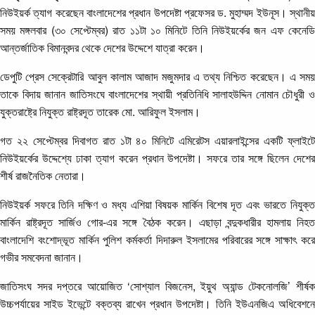
নিউইয়র্ক ত্যাগ করেছেন বাংলাদেশের প্রধান উপদেষ্টা প্রফেসর ড. মুহাম্মদ ইউনূস। স্থানীয়
সময় মঙ্গলবার (৩০ সেপ্টেম্বর) রাত ১১টা ১০ মিনিটে তিনি নিউইয়র্কের জন এফ কেনেডি
আন্তর্জাতিক বিমানবন্দর থেকে দেশের উদ্দেশে যাত্রা করেন।
ডেপুটি প্রেস সেক্রেটারি আবুল কালাম আজাদ মজুমদার এ তথ্য নিশ্চিত করেছেন। এ সময়
তাকে বিদায় জানান জাতিসংঘে বাংলাদেশের স্থায়ী প্রতিনিধি সালাহউদ্দিন নোমান চৌধুরী ও
যুক্তরাষ্ট্রে নিযুক্ত রাষ্ট্রদূত তারেক মো. আরিফুল ইসলাম।
গত ২২ সেপ্টেম্বর দিবাগত রাত ১টা ৪০ মিনিটে এমিরেটস এয়ারলাইন্সের একটি ফ্লাইটে
নিউইয়র্কের উদ্দেশ্যে ঢাকা ত্যাগ করেন প্রধান উপদেষ্টা। সফরে তার সঙ্গে ছিলেন দেশের
শীর্ষ রাজনৈতিক নেতারা।
নিউইয়র্ক সফরে তিনি দক্ষিণ ও মধ্য এশিয়া বিষয়ক মার্কিন বিশেষ দূত এবং ভারতে নিযুক্ত
মার্কিন রাষ্ট্রদূত সার্জিও গোর-এর সঙ্গে বৈঠক করেন। এছাড়া বন্দুকধারীর হামলায় নিহত
বাংলাদেশি বংশোদ্ভূত মার্কিন পুলিশ কর্মকর্তা দিদারুল ইসলামের পরিবারের সঙ্গে সাক্ষাৎ করে
গভীর সমবেদনা জানান।
জাতিসংঘ সদর দপ্তরে আয়োজিত ‘সোশ্যাল বিজনেস, ইয়ুথ অ্যান্ড টেকনোলজি’ শীর্ষক
উচ্চপর্যায়ের সাইড ইভেন্টে বক্তব্য রাখেন প্রধান উপদেষ্টা। তিনি ইউএনজিএ অধিবেশনে