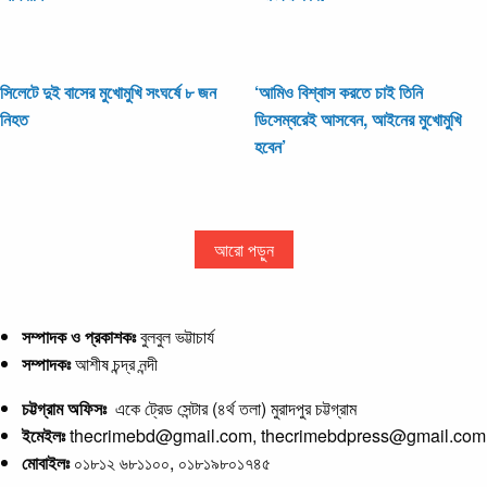
সিলেটে দুই বাসের মুখোমুখি সংঘর্ষে ৮ জন
‘আমিও বিশ্বাস করতে চাই তিনি
নিহত
ডিসেম্বরেই আসবেন, আইনের মুখোমুখি
হবেন’
আরো পড়ুন
সম্পাদক ও প্রকাশকঃ
বুলবুল ভট্টাচার্য
সম্পাদকঃ
আশীষ চন্দ্র নন্দী
চট্টগ্রাম অফিসঃ
একে ট্রেড সেন্টার (৪র্থ তলা) মুরাদপুর চট্টগ্রাম
ইমেইলঃ
thecrimebd@gmail.com, thecrimebdpress@gmail.com
মোবাইলঃ
০১৮১২ ৬৮১১০০, ০১৮১৯৮০১৭৪৫