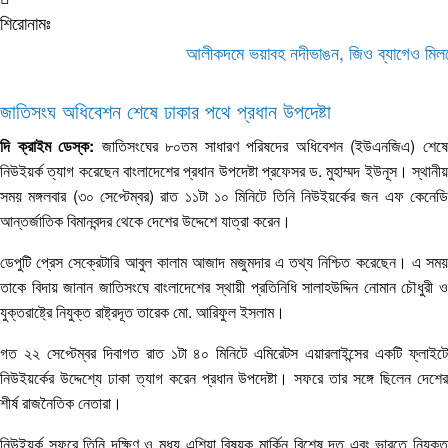
শিরোনামঃ
আলীকদমে ভয়াবহ নদীভাঙন, জিও ব্যাগেও মিলছে না
জাতিসংঘ অধিবেশন শেষে ঢাকার পথে প্রধান উপদেষ্টা
দি ক্রাইম ডেস্ক:
জাতিসংঘের ৮০তম সাধারণ পরিষদের অধিবেশন (ইউএনজিএ) শেষ
নিউইয়র্ক ত্যাগ করেছেন বাংলাদেশের প্রধান উপদেষ্টা প্রফেসর ড. মুহাম্মদ ইউনূস। স্থানীয়
সময় মঙ্গলবার (৩০ সেপ্টেম্বর) রাত ১১টা ১০ মিনিটে তিনি নিউইয়র্কের জন এফ কেনেডি
আন্তর্জাতিক বিমানবন্দর থেকে দেশের উদ্দেশে যাত্রা করেন।
ডেপুটি প্রেস সেক্রেটারি আবুল কালাম আজাদ মজুমদার এ তথ্য নিশ্চিত করেছেন। এ সময়
তাকে বিদায় জানান জাতিসংঘে বাংলাদেশের স্থায়ী প্রতিনিধি সালাহউদ্দিন নোমান চৌধুরী ও
যুক্তরাষ্ট্রে নিযুক্ত রাষ্ট্রদূত তারেক মো. আরিফুল ইসলাম।
গত ২২ সেপ্টেম্বর দিবাগত রাত ১টা ৪০ মিনিটে এমিরেটস এয়ারলাইন্সের একটি ফ্লাইটে
নিউইয়র্কের উদ্দেশ্যে ঢাকা ত্যাগ করেন প্রধান উপদেষ্টা। সফরে তার সঙ্গে ছিলেন দেশের
শীর্ষ রাজনৈতিক নেতারা।
নিউইয়র্ক সফরে তিনি দক্ষিণ ও মধ্য এশিয়া বিষয়ক মার্কিন বিশেষ দূত এবং ভারতে নিযুক্ত