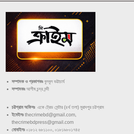
সম্পাদক ও প্রকাশকঃ
বুলবুল ভট্টাচার্য
সম্পাদকঃ
আশীষ চন্দ্র নন্দী
চট্টগ্রাম অফিসঃ
একে ট্রেড সেন্টার (৪র্থ তলা) মুরাদপুর চট্টগ্রাম
ইমেইলঃ
thecrimebd@gmail.com,
thecrimebdpress@gmail.com
মোবাইলঃ
০১৮১২ ৬৮১১০০, ০১৮১৯৮০১৭৪৫