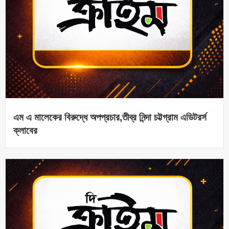
এম এ মালেকের বিরুদ্ধে অপপ্রচার,তীব্র নিন্দা চট্টগ্রাম এডিটরর্স
ক্লাবের