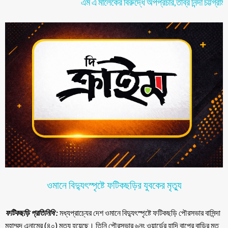
এম এ মালেকের বিরুদ্ধে অপপ্রচার,তীব্র নিন্দা চট্টগ্রাম এডিটরর্স
ওমানে বিদ্যুৎস্পৃষ্টে ফটিকছড়ির যুবকের মৃত্যু
ফটিকছড়ি প্রতিনিধি :
মধ্যপ্রাচ্যের দেশ ওমানে বিদ্যুৎস্পৃষ্টে ফটিকছড়ি পৌরসভার বাসিন্দা
মুহাম্মদ এনামের (৪০) মৃত্যু হয়েছে। তিনি পৌরসভার ৬নং ওয়ার্ডের হাদি বাপের বাড়ির মৃত