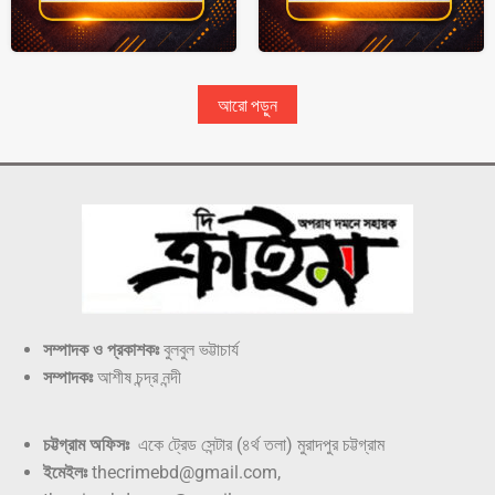
আরো পড়ুন
সম্পাদক ও প্রকাশকঃ
বুলবুল ভট্টাচার্য
সম্পাদকঃ
আশীষ চন্দ্র নন্দী
চট্টগ্রাম অফিসঃ
একে ট্রেড সেন্টার (৪র্থ তলা) মুরাদপুর চট্টগ্রাম
ইমেইলঃ
thecrimebd@gmail.com,