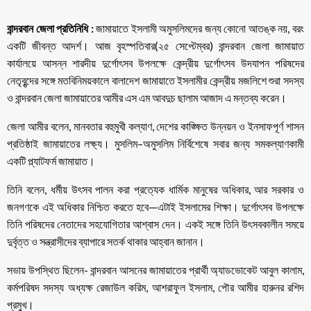
বান্দরবান জেলা প্রতিনিধি :
জামায়াতে ইসলামী অমুসলিমদের জন্য কোনো আতঙ্ক নয়, বরং
একটি জীবন্ত আদর্শ। আজ বৃহস্পতিবার(২৫ সেপ্টেম্বর) বান্দরবান জেলা জামায়াত
কার্যালয়ে আসন্ন শারদীয় দুর্গোৎসব উপলক্ষে কেন্দ্রীয় দুর্গোৎসব উদযাপন পরিষদের
নেতৃবৃন্দের সঙ্গে মতবিনিময়কালে বালাদেশ জামায়াতে ইসলামীর কেন্দ্রীয় মজলিশে শুরা সদস্য
ও বান্দরবান জেলা জামায়াতের আমীর এস এম আবদুচ ছালাম আজাদ এ মন্তব্য করেন।
জেলা আমীর বলেন, মানবতার বহুমুখী কল্যাণ, দেশের কাঙ্ক্ষিত উন্নয়ন ও ইনসাফপূর্ণ শাসন
প্রতিষ্ঠাই জামায়াতের লক্ষ্য। মুসলিম–অমুসলিম নির্বিশেষে সবার জন্য সমকল্যাণকামী
একটি প্ল্যাটফর্ম জামায়াত।
তিনি বলেন, ধর্মীয় উৎসব পালন করা প্রত্যেক ধার্মিক মানুষের অধিকার, আর সরকার ও
জনগণকে এই অধিকার নিশ্চিত করতে হবে—এটাই ইসলামের শিক্ষা। দুর্গোৎসব উপলক্ষে
তিনি পরিষদের নেতাদের সহযোগিতার আশ্বাস দেন। একই সঙ্গে তিনি উৎসবকালীন সময়ে
দুর্বৃত্ত ও সন্ত্রাসীদের ব্যাপারে সতর্ক থাকার আহ্বান জানান।
সভায় উপস্থিত ছিলেন- বান্দরবান আসনের জামায়াতের প্রার্থী অ্যাডভোকেট আবুল কালাম,
কর্মপরিষদ সদস্য অধ্যক্ষ রেজাউল করিম, আশরাফুল ইসলাম, পৌর আমীর হারুনর রশিদ
প্রমুখ।