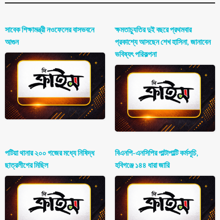
সাবেক শিক্ষামন্ত্রী নওফেলের বাসভবনে
ক্ষমতাচ্যুতির দুই বছরে প্রথমবার
আগুন
প্রকাশ্যে আসছেন শেখ হাসিনা, জানাবেন
ভবিষ্যৎ পরিকল্পনা
পটিয়া থানার ২০০ গজের মধ্যে নিষিদ্ধ
বিএনপি-এনসিপির পাল্টাপাল্টি কর্মসূচি,
ছাত্রলীগের মিছিল
হবিগঞ্জে ১৪৪ ধারা জারি