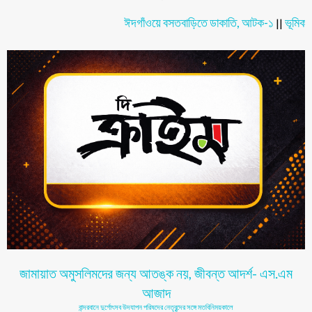
ঈদগাঁওয়ে বসতবাড়িতে ডাকাতি, আটক-১
ভূমিকম্পের ঝু
||
জামায়াত অমুসলিমদের জন্য আতঙ্ক নয়, জীবন্ত আদর্শ- এস.এম
আজাদ
বান্দরবানে দুর্গোৎসব উদযাপন পরিষদের নেতৃবৃন্দের সঙ্গে মতবিনিময়কালে