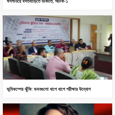
ঈদগাঁওয়ে বসতবাড়িতে ডাকাতি, আটক-১
ভূমিকম্পের ঝুঁকি: ভবনগুলো ধাপে ধাপে পরীক্ষার উদ্যোগ