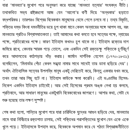
যারা ‘মানবতা’র মুখোশ পরে অনুসরণ করে যাচ্ছে ‘মানবতা হত্যার’ সংঘবদ্ধ নীতি।
তথাকথিত সভ্য রাষ্ট্রগুলো আজ যেন ‘আলো’র বাণী দিয়ে ‘অন্ধকার’ ছড়াতে
বদ্ধপরিকর। তারপরও বিশ্বের বিবেকবান মানুষদের থেমে গেলে চলবে না। তথ্য বিকৃতি,
শক্তির দম্ভ কিংবা দমননীতির ভয়ে চুপ থাকা মানে কেবল অন্যায়ের সঙ্গে আপস নয়, বরং
মানবতার প্রতিও বিশ্বাসঘাতকতা। তাই আমাদের কথা বলতে হবে সত্যের পক্ষে, ন্যায়ের
পক্ষে, প্রতিরোধের পক্ষে। কারণ ইতিহাস কখনও চুপ থাকে না। ইতিহাস রক্তের দাগ
জমিয়ে রাখে, বেদনার স্মারক গড়ে তোলে, এবং একদিন সেই রক্তচক্ষু শক্তিকে চূর্ণবিচূর্ণ
করে আদালতের কাঠগড়ায় দাঁড় করায়। জার্মান দার্শনিক হেগেল (১৭৭০-১৮৩১)
বলেছিলেন, ‘মিনার্ভার পেঁচা কেবল সন্ধ্যা নামার সাথে সাথেই তার ডানা ছড়িয়ে দেয়’।
অর্থাৎ ঐতিহাসিক সত্যের উপলব্ধি মানুষ একটু দেরিতেই করে, কিন্তু একবার যখন করে,
তখন তারা আর পিছু হটে না। ইতিহাস কাউকে ক্ষমা করেনি। এই ভণ্ডামির হিসেব-
নিকেশ একদিন ইতিহাস চাইবেই। আর সেই হিসেবের প্রথম অঙ্ক লেখা হয় কলমে,
প্রতিবাদে, আর সাধারণ মানুষের একটুখানি বিবেকবোধের জাগরণে। আশার কথা, সেটা যে
শুরু হয়েছে তার লক্ষণ সুস্পষ্ট।
শেষ কথা হলো, শান্তির মুখোশ পরে যারা চারিদিকে যুদ্ধের আগুন ছড়িয়ে দেয়, মানবতার
নামে যারা নির্বিচারে রক্তপাত চালায়, সেই শক্তিধর পরাশক্তিদের মুখোশ যেন একে একে
খুলে পড়ে। ইতিহাসকে উপহাস করে, বিবেককে অপমান করে যে শঠতা বিশ্বরাজনীতিতে