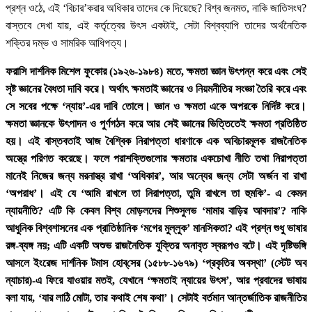
প্রশ্ন ওঠে, এই ‘বিচার’করার অধিকার তাদের কে দিয়েছে? বিশ্ব জনমত, নাকি জাতিসংঘ?
বাস্তবে দেখা যায়, এই কর্তৃত্বের উৎস একটাই, সেটা বিশ্বব্যাপি তাদের অর্থনৈতিক
শক্তির দম্ভ ও সামরিক আধিপত্য।
ফরাসি দার্শনিক মিশেল ফুকোর (১৯২৬-১৯৮৪) মতে, ক্ষমতা জ্ঞান উৎপন্ন করে এবং সেই
সৃষ্ট জ্ঞানের বৈধতা দাবি করে। অর্থাৎ ক্ষমতাই জ্ঞানের ও নিয়মনীতির সংজ্ঞা তৈরি করে এবং
সে সবের পক্ষে ‘ন্যায়’-এর দাবি তোলে। জ্ঞান ও ক্ষমতা একে অপরকে নির্দিষ্ট করে।
ক্ষমতা জ্ঞানকে উৎপাদন ও পুর্ণগঠন করে আর সেই জ্ঞানের ভিত্তিতেই ক্ষমতা প্রতিষ্ঠিত
হয়। এই বাস্তবতাই আজ বৈশ্বিক নিরাপত্তা ধারণাকে এক অবিচারমূলক রাজনৈতিক
অস্ত্রে পরিণত করেছে। ফলে পরাশক্তিগুলোর ক্ষমতার একচোখা নীতি তথা নিরাপত্তা
মানেই নিজের জন্য মরনাস্ত্র রাখা ‘অধিকার’, আর অন্যের জন্য সেটা অর্জন বা রাখা
‘অপরাধ’। এই যে ‘আমি রাখলে তা নিরাপত্তা, তুমি রাখলে তা হুমকি’- এ কেমন
ন্যায়নীতি? এটি কি কেবল বিশ্ব মোড়লদের শিশুসুলভ ‘মামার বাড়ির আবদার’? নাকি
আধুনিক বিশ্বশাসনের এক প্রাতিষ্ঠানিক ‘মগের মুল্লুক’ মানসিকতা? এই প্রশ্ন শুধু ভাষার
রঙ্গ-ব্যঙ্গ নয়; এটি একটি অশুভ রাজনৈতিক যুক্তির অনাবৃত স্বরূপও বটে। এই দৃষ্টিভঙ্গি
আসলে ইংরেজ দার্শনিক টমাস হোব্‌সের (১৫৮৮-১৬৭৯) ‘প্রকৃতির অবস্থা’ (স্টেট অব
ন্যাচার)-এ ফিরে যাওয়ার মতই, যেখানে ‘ক্ষমতাই ন্যায়ের উৎস’, আর প্রবাদের ভাষায়
বলা যায়, ‘যার লাঠি মোটা, তার কথাই শেষ কথা’। সেটাই বর্তমান আন্তর্জাতিক রাজনীতির