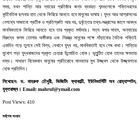
সময়, যখন শান্তি আর ন্যায়ের প্রতিষ্ঠার জন্য ব্যবহৃত শব্দগুলোকে শক্তিধরদের
কূটনৈতিক ছলনার হাত থেকে ফিরিয়ে আনতে হবে মানুষের ভাষায়। যুদ্ধ আর আগ্রাসনের
নেপথ্যে সাজানো প্রতীক ও প্রতিশ্রুতি আর নয়, দুর্বৃত্তের তথ্য-সন্ত্রাসের জালে আবদ্ধ
মানবিকতাকে ফিরিয়ে আনতে হবে তার প্রকৃত মর্যাদায়। সত্য বলার সাহস, অন্যায়ের
বিরুদ্ধে কলম তোলার অঙ্গীকার এবং নিরস্ত্র মানুষের পক্ষে দাঁড়ানোর নৈতিক শক্তিই
একদিন গড়ে তুলবে সেই বিশ্ব, যেখানে যুদ্ধ নয়, মানবিকতাই হবে শেষ কথা। শান্তির
মুখোশ পড়া যুদ্ধবাজদের প্রকৃত চেহারা উন্মোচিত হোক। ভূলুন্ঠিত হোক তাদের ক্ষমতার
দম্ভ। সাধারণ বিবেকবান মানুষের প্রতিরোধে মানবতার মুখ উজ্জ্বল থেকে উজ্জ্বলতর
হোক প্রতিদিন।
লিখেছেন: ড. মাহরুফ চৌধুরী, ভিজিটিং ফ্যাকাল্টি, ইউনিভার্সিটি অব রোহ্যাম্পটন,
যুক্তরাজ্য। Email: mahruf@ymail.com
Post Views:
410
সর্বশেষ সংবাদ