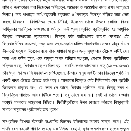
রাষ্ট্র ও জনগণেরও যারা নিজেদের অস্তিত্ব, আত্মরক্ষা ও আত্মমর্যাদা বজায় রাখার সংগ্রামে
লিপ্ত। আর পাশ্চাত্য আধিপত্যবাদী চক্রান্ত ও বৈষম্যের বিরুদ্ধে দাঁড়িয়ে তারা সেটা
করছে নিরন্তর। ফিলিস্তিন থেকে সিরিয়া, ইয়েমেন থেকে উত্তর কোরিয়া কিংবা
আফ্রিকার প্রান্তিক অঞ্চলগুলো পর্যন্ত একই প্রশ্ন ধ্বনিত প্রতিধ্বনিত হয় আধুনিক
বিশ্বের পক্ষপাতদুষ্ট ন্যায়বোধে। বিশ্বের দুর্বল জাতিগুলোর জায়গা কোথায়? এই
বিশ্বরাজনীতির অসমতা, দম্ভ এবং তথ্য-সন্ত্রাস চালিত প্রতারণার ভেতরে মানুষ বাঁচবে
কীভাবে? সত্য ও বিবেকের পক্ষে থাকা সাধারণ মানুষের জন্য সুস্থভাবে বেঁচে থাকাটাই যেন
আজ এক কঠিন যুদ্ধ, এক অদৃশ্য অথচ অবিরাম সংগ্রাম, যেখানে বিবেক প্রতিনিয়ত
শক্তির কাছে, মিথ্যার কাছে পরাজিত হয়। ফরাসি লেখক আলবেয়ার কামু (১৯১৩-১৯৬০)
তাঁর ‘দ্যা মিথ অব সিসিফাস’-এ দেখিয়েছেন, কীভাবে মানুষ অর্থহীনতার বিরুদ্ধে প্রতিদিন
একটি পাথর ঠেলতে ঠেলতে উঠে পড়ে। আজকের বিশ্বেও সেই সিসিফাসই যেন প্রতিটি
বিবেকবান মানুষের রূপ; যে সত্য সে জানে, মিথ্যার প্রতিবাদ করে, কিন্তু দমন ও
বিভ্রান্তির পাহাড়ে আবার ছিটকে পড়ে। তবু থেমে যায় না। সেই না থেমে যাওয়ার
মধ্যেই মানবতার সম্ভাবনা নিহিত। ফিলিস্তিনিদের উপর চালানো বর্বরতার বিশ্বব্যাপী
সাধারণ মানুষদের প্রতিবাদই তার প্রমাণ।
সাম্প্রতিক বিশ্বের ঘটনাবলি ভণ্ডামির বিরুদ্ধে ইতিহাসের অমোঘ সাক্ষ্য দেবে। এই
পৃথিবী যেন ক্রমেই পরিণত হয়েছে এক নির্লজ্জ, বেহায়া, ঘৃণ্য ক্ষমতাধরদের হাতের পুতুলে