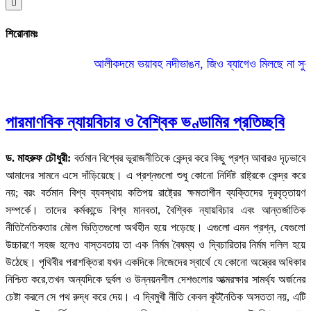
Hamburger
Toggle
Menu
শিরোনামঃ
আলীকদমে ভয়াবহ নদীভাঙন, জিও ব্যাগেও মিলছে না সুরক্ষা
ভ
||
পারমাণবিক ন্যায়বিচার ও বৈশ্বিক ভণ্ডামির প্রতিচ্ছবি
ড. মাহরুফ চৌধুরী:
বর্তমান বিশ্বের ভূরাজনীতিকে কেন্দ্র করে কিছু প্রশ্ন আবারও দৃঢ়ভাবে
আমাদের সামনে এসে দাঁড়িয়েছে। এ প্রশ্নগুলো শুধু কোনো নির্দিষ্ট রাষ্ট্রকে কেন্দ্র করে
নয়; বরং বর্তমান বিশ্ব ব্যবস্থায় কতিপয় রাষ্ট্রের ক্ষমতাশীন ব্যক্তিদের দূরবৃত্তায়ণ
সম্পর্কে। তাদের কর্মকান্ডে বিশ্ব মানবতা, বৈশ্বিক ন্যায়বিচার এবং আন্তর্জাতিক
নীতিনৈতিকতার মৌল ভিত্তিগুলো অর্থহীন হয়ে পড়েছে। এগুলো এমন প্রশ্ন, যেগুলো
উচ্চারণে সহজ হলেও বাস্তবতায় তা এক নির্মম বৈষম্য ও দ্বিচারিতার নির্মম দলিল হয়ে
উঠেছে। পৃথিবীর পরাশক্তিরা যখন একদিকে নিজেদের স্বার্থে যে কোনো অস্ত্রের অধিকার
নিশ্চিত করে,তখন অন্যদিকে দুর্বল ও উন্নয়নশীল দেশগুলোর আত্মরক্ষার সামর্থ্য অর্জনের
চেষ্টা করলে সে পথ রুদ্ধ করে দেয়। এ দ্বিমুখী নীতি কেবল কূটনৈতিক অসততা নয়, এটি