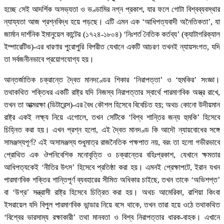
হচ্ছে সেই আদর্শিক অসভ্যতা ও ভণ্ডামির নগ্ন প্রকাশ, যার ফলে গোটা বিশ্বব্যবস্থার
ন্যায্যতা আজ প্রশ্নবিদ্ধ হয়ে পড়ছে। এটি এমন এক ‘আধিপত্যবাদী অনৈতিকতা’, যা
জার্মান দার্শনিক ইমানুয়েল কান্টের (১৭২৪-১৮০৪) ‘নিঃশর্ত নৈতিক কর্তব্য’ (ক্যাটাগরিক্যাল
ইম্পারেটিভ)-এর ধারণার পুরোপুরি বিপরীত যেখানে একটি আচরণ তখনই ন্যায়সংগত, যদি
তা সর্বজনীনভাবে প্রয়োগযোগ্য হয়।
আন্তর্জাতিক চক্রান্তে দ্বৈত মানদণ্ডের শিকার ‘নিরাপত্তা’ ও ‘হুমকির’ সংজ্ঞা।
তথাকথিত শক্তিধর একটি রাষ্ট্র যদি নিজস্ব নিরাপত্তার স্বার্থে পারমাণবিক অস্ত্র রাখে,
তখন তা আত্মরক্ষা (ডিটারেন্স)-এর বৈধ কৌশল হিসেবে বিবেচিত হয়; অথচ কোনো উদীয়মান
রাষ্ট্র একই লক্ষ্য নিয়ে এগোলে, তখন সেটিকে ‘বিশ্ব শান্তির জন্য হুমকি’ হিসেবে
চিহ্নিত করা হয়। এখন প্রশ্ন হলো, এই দ্বৈত মানদণ্ড কি আদৌ ন্যায়বোধের সঙ্গে
সামঞ্জস্যপূর্ণ? এই অসামঞ্জস্য শুধুমাত্র রাজনৈতিক পক্ষপাত নয়, বরং তা হলো গভীরভাবে
প্রোথিত এক ঔপনিবেশিক মনোবৃত্তি ও চক্রান্তের বহিঃপ্রকাশ, যেখানে ক্ষমতার
আধিপত্যকেই ‘নীতির উৎস’ হিসেবে প্রতিষ্ঠা করা হয়। এমনই প্রেক্ষাপটে, ইরান যখন
পারমাণবিক শক্তির শান্তিপূর্ণ ব্যবহারের সীমিত অধিকার চাইছে, তখন তাকে ‘অভিশপ্ত’
বা ‘উগ্র’ সন্ত্রাসী রাষ্ট্র হিসেবে চিত্রিত করা হয়। অথচ আমেরিকা, রাশিয়া কিংবা
ইসরায়েল যদি বিপুল পারমাণবিক ভান্ডার নিয়ে বসে থাকে, তখন তারা হয়ে ওঠে তথাকথিত
‘বিশ্বের ভারসাম্য রক্ষাকারী’ তথা মানবতা ও বিশ্ব নিরাপত্তার ধারক-বাহক। এখানে