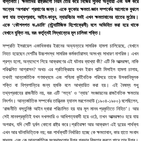
বাস্তবতা। ক্ষমতাধর রাষ্ট্রগুলো নিয়ম তৈরি করে নিজের সুবিধা অনুযায়ী এবং ভঙ্গ করে
অন্যের ‘অপরাধ’ প্রমাণের জন্য। একে ফুকোর ক্ষমতা-জ্ঞান সম্পর্কের আলোকে বুঝলে
বলা যায় তথ্যপ্রবাহ, আইন-কানুন, ন্যায়বিচার সবই এখন ক্ষমতাবানের হাতের মুঠোয়।
একে ‘কৌশলগত ভণ্ডামি’ (স্ট্র্যাটিজিক হিপোক্রেসী) বলে অভিহিত করা হয়ে থাকে
যেখানে যুক্তি নয়, বরং কর্তৃত্বই সিদ্ধান্তের মূল চালিকা শক্তি।
সম্প্রতি ইসরায়েল একাধিকবার ইরানের অভ্যন্তরে সামরিক হামলা চালিয়েছে, যেখানে
নিহত হয়েছেন দেশটির উচ্চপদস্থ সামরিক কর্মকর্তারাসহ অসংখ্য সাধারণ নাগরিক। এখন
প্রশ্ন হলো, অন্যদেশে গিয়ে আক্রমণের এই ঘটনার ব্যাখ্যা কী? এটি কি আত্মরক্ষা, নাকি
পরিকল্পিত আগ্রাসন? অথচ এর প্রতিক্রিয়ায় যখন ইরান পাল্টা মিসাইল হামলা চালায়,
তখনই আন্তর্জাতিক গণমাধ্যমে এবং পশ্চিমা কূটনৈতিক পরিসরে তাকে উসকানিমূলক
শক্তি বা বিশ্বশান্তির জন্য হুমকি বলে আখ্যায়িত করা হয়। এই বৈষম্য শুধু
তথ্যপ্রবাহের রাজনীতি নয়, বরং এটি ‘সত্য’ ও ‘ন্যায়’ সংজ্ঞায়নের রাজনৈতিক ক্ষমতার
নিদর্শন। আন্তর্জাতিক সম্পর্কের তাত্ত্বিক হ্যানস মরগেনথাউ (১৯০৪-১৯৮০) বলেছিলেন,
‘রাজনীতি বস্তুনিষ্ঠ আইন দ্বারা পরিচালিত হয় যার মূল মানব প্রকৃতিতে নিহিত’। আর
সেই মানবপ্রকৃতিই যখন দখলদারি ও আধিপত্যবাদী হয়ে ওঠে, তখন আত্মরক্ষাও হয়ে যায়
অপরাধ, যদি সেটি দুর্বল কোনো রাষ্ট্র করে।প্রতিরক্ষা আর আক্রমণ এই দুয়ের পার্থক্য
এখন আর ঘটনাভিত্তিক নয়; বরং পার্থক্যটি নির্ধারিত হচ্ছে কে ক্ষমতাবান, কার হাতে সংবাদ
মাধ্যম, এবং কে আন্তর্জাতিক সংস্থাগুলোর উপর প্রভাব বিস্তার করতে পারে তার উপর।