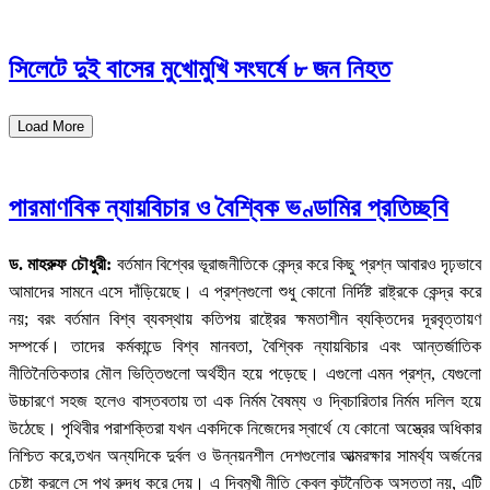
সিলেটে দুই বাসের মুখোমুখি সংঘর্ষে ৮ জন নিহত
Load More
পারমাণবিক ন্যায়বিচার ও বৈশ্বিক ভণ্ডামির প্রতিচ্ছবি
ড. মাহরুফ চৌধুরী:
বর্তমান বিশ্বের ভূরাজনীতিকে কেন্দ্র করে কিছু প্রশ্ন আবারও দৃঢ়ভাবে
আমাদের সামনে এসে দাঁড়িয়েছে। এ প্রশ্নগুলো শুধু কোনো নির্দিষ্ট রাষ্ট্রকে কেন্দ্র করে
নয়; বরং বর্তমান বিশ্ব ব্যবস্থায় কতিপয় রাষ্ট্রের ক্ষমতাশীন ব্যক্তিদের দূরবৃত্তায়ণ
সম্পর্কে। তাদের কর্মকান্ডে বিশ্ব মানবতা, বৈশ্বিক ন্যায়বিচার এবং আন্তর্জাতিক
নীতিনৈতিকতার মৌল ভিত্তিগুলো অর্থহীন হয়ে পড়েছে। এগুলো এমন প্রশ্ন, যেগুলো
উচ্চারণে সহজ হলেও বাস্তবতায় তা এক নির্মম বৈষম্য ও দ্বিচারিতার নির্মম দলিল হয়ে
উঠেছে। পৃথিবীর পরাশক্তিরা যখন একদিকে নিজেদের স্বার্থে যে কোনো অস্ত্রের অধিকার
নিশ্চিত করে,তখন অন্যদিকে দুর্বল ও উন্নয়নশীল দেশগুলোর আত্মরক্ষার সামর্থ্য অর্জনের
চেষ্টা করলে সে পথ রুদ্ধ করে দেয়। এ দ্বিমুখী নীতি কেবল কূটনৈতিক অসততা নয়, এটি