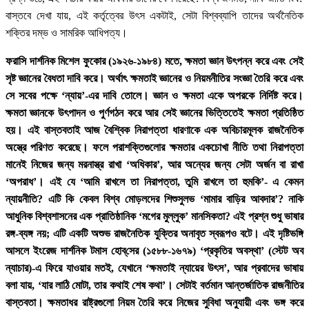
বাস্তবে দেখা যায়, এই কর্তৃত্বের উৎস একটাই, সেটা বিশ্বব্যাপি তাদের অর্থনৈতিক
শক্তির দম্ভ ও সামরিক আধিপত্য।
ফরাসি দার্শনিক মিশেল ফুকোর (১৯২৬-১৯৮৪) মতে, ক্ষমতা জ্ঞান উৎপন্ন করে এবং সেই
সৃষ্ট জ্ঞানের বৈধতা দাবি করে। অর্থাৎ ক্ষমতাই জ্ঞানের ও নিয়মনীতির সংজ্ঞা তৈরি করে এবং
সে সবের পক্ষে ‘ন্যায়’-এর দাবি তোলে। জ্ঞান ও ক্ষমতা একে অপরকে নির্দিষ্ট করে।
ক্ষমতা জ্ঞানকে উৎপাদন ও পুর্ণগঠন করে আর সেই জ্ঞানের ভিত্তিতেই ক্ষমতা প্রতিষ্ঠিত
হয়। এই বাস্তবতাই আজ বৈশ্বিক নিরাপত্তা ধারণাকে এক অবিচারমূলক রাজনৈতিক
অস্ত্রে পরিণত করেছে। ফলে পরাশক্তিগুলোর ক্ষমতার একচোখা নীতি তথা নিরাপত্তা
মানেই নিজের জন্য মরনাস্ত্র রাখা ‘অধিকার’, আর অন্যের জন্য সেটা অর্জন বা রাখা
‘অপরাধ’। এই যে ‘আমি রাখলে তা নিরাপত্তা, তুমি রাখলে তা হুমকি’- এ কেমন
ন্যায়নীতি? এটি কি কেবল বিশ্ব মোড়লদের শিশুসুলভ ‘মামার বাড়ির আবদার’? নাকি
আধুনিক বিশ্বশাসনের এক প্রাতিষ্ঠানিক ‘মগের মুল্লুক’ মানসিকতা? এই প্রশ্ন শুধু ভাষার
রঙ্গ-ব্যঙ্গ নয়; এটি একটি অশুভ রাজনৈতিক যুক্তির অনাবৃত স্বরূপও বটে। এই দৃষ্টিভঙ্গি
আসলে ইংরেজ দার্শনিক টমাস হোব্‌সের (১৫৮৮-১৬৭৯) ‘প্রকৃতির অবস্থা’ (স্টেট অব
ন্যাচার)-এ ফিরে যাওয়ার মতই, যেখানে ‘ক্ষমতাই ন্যায়ের উৎস’, আর প্রবাদের ভাষায়
বলা যায়, ‘যার লাঠি মোটা, তার কথাই শেষ কথা’। সেটাই বর্তমান আন্তর্জাতিক রাজনীতির
বাস্তবতা। ক্ষমতাধর রাষ্ট্রগুলো নিয়ম তৈরি করে নিজের সুবিধা অনুযায়ী এবং ভঙ্গ করে