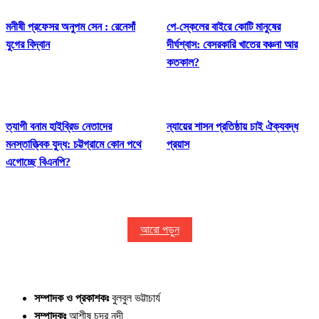
মনীষী প্রফেসর অনুপম সেন : রেনেসাঁ
পে-স্কেলের বাইরে কোটি মানুষের
যুগের বিদ্বান
দীর্ঘশ্বাস: বেসরকারি খাতের বঞ্চনা আর
কতকাল?
ত্যাগী বনাম হাইব্রিড নেতাদের
ন্যায়ের শাসন প্রতিষ্ঠায় চাই ঐক্যবদ্ধ
মনস্তাত্ত্বিক যুদ্ধ: চট্টগ্রামে কোন পথে
প্রয়াস
এগোচ্ছে বিএনপি?
আরো পড়ুন
সম্পাদক ও প্রকাশকঃ
বুলবুল ভট্টাচার্য
সম্পাদকঃ
আশীষ চন্দ্র নন্দী