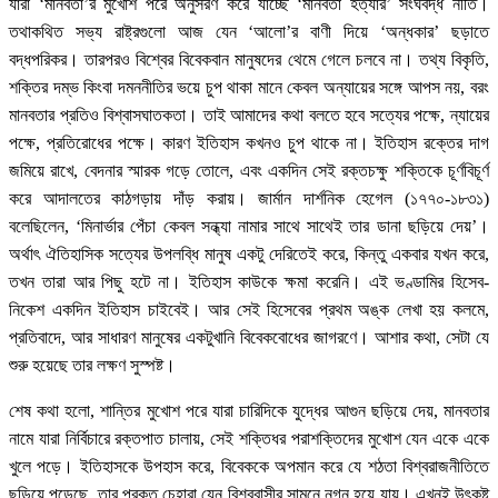
যারা ‘মানবতা’র মুখোশ পরে অনুসরণ করে যাচ্ছে ‘মানবতা হত্যার’ সংঘবদ্ধ নীতি।
তথাকথিত সভ্য রাষ্ট্রগুলো আজ যেন ‘আলো’র বাণী দিয়ে ‘অন্ধকার’ ছড়াতে
বদ্ধপরিকর। তারপরও বিশ্বের বিবেকবান মানুষদের থেমে গেলে চলবে না। তথ্য বিকৃতি,
শক্তির দম্ভ কিংবা দমননীতির ভয়ে চুপ থাকা মানে কেবল অন্যায়ের সঙ্গে আপস নয়, বরং
মানবতার প্রতিও বিশ্বাসঘাতকতা। তাই আমাদের কথা বলতে হবে সত্যের পক্ষে, ন্যায়ের
পক্ষে, প্রতিরোধের পক্ষে। কারণ ইতিহাস কখনও চুপ থাকে না। ইতিহাস রক্তের দাগ
জমিয়ে রাখে, বেদনার স্মারক গড়ে তোলে, এবং একদিন সেই রক্তচক্ষু শক্তিকে চূর্ণবিচূর্ণ
করে আদালতের কাঠগড়ায় দাঁড় করায়। জার্মান দার্শনিক হেগেল (১৭৭০-১৮৩১)
বলেছিলেন, ‘মিনার্ভার পেঁচা কেবল সন্ধ্যা নামার সাথে সাথেই তার ডানা ছড়িয়ে দেয়’।
অর্থাৎ ঐতিহাসিক সত্যের উপলব্ধি মানুষ একটু দেরিতেই করে, কিন্তু একবার যখন করে,
তখন তারা আর পিছু হটে না। ইতিহাস কাউকে ক্ষমা করেনি। এই ভণ্ডামির হিসেব-
নিকেশ একদিন ইতিহাস চাইবেই। আর সেই হিসেবের প্রথম অঙ্ক লেখা হয় কলমে,
প্রতিবাদে, আর সাধারণ মানুষের একটুখানি বিবেকবোধের জাগরণে। আশার কথা, সেটা যে
শুরু হয়েছে তার লক্ষণ সুস্পষ্ট।
শেষ কথা হলো, শান্তির মুখোশ পরে যারা চারিদিকে যুদ্ধের আগুন ছড়িয়ে দেয়, মানবতার
নামে যারা নির্বিচারে রক্তপাত চালায়, সেই শক্তিধর পরাশক্তিদের মুখোশ যেন একে একে
খুলে পড়ে। ইতিহাসকে উপহাস করে, বিবেককে অপমান করে যে শঠতা বিশ্বরাজনীতিতে
ছড়িয়ে পড়েছে, তার প্রকৃত চেহারা যেন বিশ্ববাসীর সামনে নগ্ন হয়ে যায়। এখনই উৎকৃষ্ট