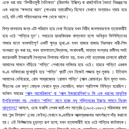
একে ধরা যায় ‘বিপরীতমুখী নৈতিকতা’ (রিভার্সড ইথিক্স) বা রাজনৈতিক বৈধতা নিয়ন্ত্রণের
এক ধরনের ‘ক্ষমতার বয়ান’ (পাওয়ার ন্যারেটিভ) হিসেবে যেখানে অন্যায়ও ন্যায় হয়ে
ওঠে, যদি সেটা শক্তিধরদের পক্ষ থেকে আসে।
বিশ্ব মানবতার জন্য এটা পরিহাস হয়ে দেখা দিয়েছে যখন নিরীহ জনসাধারণকে হত্যাকারীই
হয়ে ওঠে ‘শান্তির দূত’। সবচেয়ে হৃদয়বিদারক বাস্তবতা হলো অধিকৃত ফিলিস্তিনের
গাজার মতো ঘনবসতিপূর্ণ একটি ক্ষুদ্র ভূখণ্ডে যখন হাজার হাজার নিরপরাধ নারী-শিশু
অনবরত খুন করা হয়, যখন হাসপাতাল,বিদ্যালয়, সংবাদকর্মী, সাহায্য সংস্থার কর্মীসহ সবই
জায়েনবাদী ইসরায়েলী সৈন্যদের নিশানায় পরিণত হয়, তখন সেই হত্যাযজ্ঞ চালানো রাষ্ট্রই
আমাদের সামনে দাঁড়িয়ে ‘শান্তি’ শেখানোর দাবিদার হয়ে ওঠে। হায়রে শান্তি! এরকম
ভণ্ড দাবিদারের মুখোমুখি হয়ে ‘শান্তি’ শব্দটি যেন নিজেই লজ্জায় মুখ লুকায় । ইতিহাস
আমাদের দেখিয়েছে, রোম সাম্রাজ্যের ‘রোমান শান্তি’ (পাক্স রোমানা)ও ছিল মূলত দমন-
পীড়নের এক মসৃণ মোড়ক যেখানে যুদ্ধ থেমেছিল, কারণ প্রতিপক্ষ নিশ্চিহ্ন হয়েছিল।
বর্তমান সময়ের
‘পাক্স আমেরিকানা’ বা ‘পাক্স ইজরায়েলিকা’ও কি এক ধরনের আধুনিক
উপনিবেশবাদ নয়, যেখানে ‘শান্তি’ মানে হচ্ছে শুধু শক্তিধরের ইচ্ছার সামনে নিঃশব্দ
আনুগত্য?
আসলে, একে ফরাসি লেখক জ্যাঁ-পল সার্ত্রের (১৯০৫-১৯৮০) পরিভাষায় বলা
যায় ‘মন্দ বিশ্বাস’ (বেড ফেইথ) যেখানে ভণ্ডামিকে আত্মপ্রবঞ্চনার আদর্শরূপে দাঁড় করানো
হয়। এই নির্লজ্জতার চূড়ান্ত রূপ হলো, যখন হত্যাকারীই হয়ে ওঠে শান্তির বার্তাবাহক।