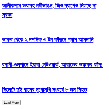
আলীকদমে ভয়াবহ নদীভাঙন, জিও ব্যাগেও মিলছে না
সুরক্ষা
ভারত থেকে ২ দশমিক ৩ টন কাঁদুনে গ্যাস আমদানি
বনানী-গুলশানে ইয়াবা নেটওয়ার্ক, আরাভের ভয়ংকর ফাঁদ!
সিলেটে দুই বাসের মুখোমুখি সংঘর্ষে ৮ জন নিহত
Load More