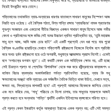
এই বিপরীত বাস্তবতা আমাদের কেবল বিক্ষুব্ধই করে না, ন্যায়বিচার ও মানবতার ভবিষ্যৎ
নিয়েই উৎকন্ঠিত করে তোলে।
শক্তিমানের তথাকথিত ন্যায়-অন্যায়ের ধারণার যাতাকলে সাধারণ মানুষের নিস্পেষণ আজ
নিয়তি হয়ে ওঠেছে। এই বৈশ্বিক শঠতা, বিশ্ব শান্তি রক্ষায় ‘ন্যায়বিচার’ নামক প্রতারণার
পুনঃপুন সংজ্ঞায়ন এবং একচোখা নীতির বিরুদ্ধে একজন সাধারণ মানুষ হিসেবে আজ গভীর
বেদনা ও প্রতিবাদের সঙ্গে কবির সেই অমর উচ্চারণ ধ্বনিত প্রতিধ্বনিত হয়, ‘তুমি মহারাজ
সাধু হলে আজ, আমি আজ চোর বটে?’ এই একটি প্রশ্নেই যেন ধরা পড়ে যায় পুরো
বৈশ্বিক ভণ্ডামির ছায়াচিত্র যেখানে শক্তিশালী রাষ্ট্রগুলো নিজেকে নির্দোষ বলে প্রতিষ্ঠা
করে অথচ দুর্বল রাষ্ট্রগুলো হয়ে ওঠে অপরাধী, শুধুমাত্র আত্মরক্ষার প্রয়াস নিলেই। একেই
বলে ‘দশাচক্রে ভগবান ভুত’। এই কথাটি কেবল এক সাহিত্যিক ক্ষোভ নয়, এটি হচ্ছে
সেই চিরন্তন প্রশ্ন যা প্লেটোর ‘রিপাবলিক’ থেকে শুরু করে রবীন্দ্রনাথের কাব্যজগৎ ও
বর্তমান বিচার ব্যবস্থার অকার্যকারিতা পর্যন্ত প্রতিফলিত হয়েছে, ন্যায় কি শুধু
ক্ষমতাবানের অস্ত্র? নাকি ন্যায়ের এক সর্বজনীন নৈতিক ভিত্তি থাকা উচিত, যেখানে সত্য,
ক্ষমতা নয়, সিদ্ধান্তের মাপকাঠি হবে? এই প্রশ্নই আমাদের বিবেককে জাগিয়ে তোলে
এবং মনে করিয়ে দেয়, ‘সাধু’ পরিচয়ে যে হিংসা চালায়, তার সাধুতার স্বরূপকে আজই
প্রশ্ন করতে হবে অন্যথায় ‘শান্তি’ শব্দটিই একদিন ইতিহাসের ব্যঙ্গবোধে পরিণত হবে।
এই প্রশ্ন কেবল ইজরাইল কর্তৃক আক্রান্ত ইরানের একক প্রশ্ন নয়; এটি সেই সমস্ত