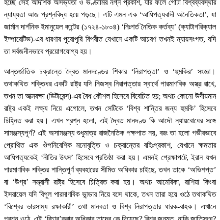
হচ্ছে সেই আদর্শিক অসভ্যতা ও ভণ্ডামির নগ্ন প্রকাশ, যার ফলে গোটা বিশ্বব্যবস্থার
ন্যায্যতা আজ প্রশ্নবিদ্ধ হয়ে পড়ছে। এটি এমন এক ‘আধিপত্যবাদী অনৈতিকতা’, যা
জার্মান দার্শনিক ইমানুয়েল কান্টের (১৭২৪-১৮০৪) ‘নিঃশর্ত নৈতিক কর্তব্য’ (ক্যাটাগরিক্যাল
ইম্পারেটিভ)-এর ধারণার পুরোপুরি বিপরীত যেখানে একটি আচরণ তখনই ন্যায়সংগত, যদি
তা সর্বজনীনভাবে প্রয়োগযোগ্য হয়।
আন্তর্জাতিক চক্রান্তে দ্বৈত মানদণ্ডের শিকার ‘নিরাপত্তা’ ও ‘হুমকির’ সংজ্ঞা।
তথাকথিত শক্তিধর একটি রাষ্ট্র যদি নিজস্ব নিরাপত্তার স্বার্থে পারমাণবিক অস্ত্র রাখে,
তখন তা আত্মরক্ষা (ডিটারেন্স)-এর বৈধ কৌশল হিসেবে বিবেচিত হয়; অথচ কোনো উদীয়মান
রাষ্ট্র একই লক্ষ্য নিয়ে এগোলে, তখন সেটিকে ‘বিশ্ব শান্তির জন্য হুমকি’ হিসেবে
চিহ্নিত করা হয়। এখন প্রশ্ন হলো, এই দ্বৈত মানদণ্ড কি আদৌ ন্যায়বোধের সঙ্গে
সামঞ্জস্যপূর্ণ? এই অসামঞ্জস্য শুধুমাত্র রাজনৈতিক পক্ষপাত নয়, বরং তা হলো গভীরভাবে
প্রোথিত এক ঔপনিবেশিক মনোবৃত্তি ও চক্রান্তের বহিঃপ্রকাশ, যেখানে ক্ষমতার
আধিপত্যকেই ‘নীতির উৎস’ হিসেবে প্রতিষ্ঠা করা হয়। এমনই প্রেক্ষাপটে, ইরান যখন
পারমাণবিক শক্তির শান্তিপূর্ণ ব্যবহারের সীমিত অধিকার চাইছে, তখন তাকে ‘অভিশপ্ত’
বা ‘উগ্র’ সন্ত্রাসী রাষ্ট্র হিসেবে চিত্রিত করা হয়। অথচ আমেরিকা, রাশিয়া কিংবা
ইসরায়েল যদি বিপুল পারমাণবিক ভান্ডার নিয়ে বসে থাকে, তখন তারা হয়ে ওঠে তথাকথিত
‘বিশ্বের ভারসাম্য রক্ষাকারী’ তথা মানবতা ও বিশ্ব নিরাপত্তার ধারক-বাহক। এখানে
প্রশ্ন ওঠে, এই ‘বিচার’করার অধিকার তাদের কে দিয়েছে? বিশ্ব জনমত, নাকি জাতিসংঘ?