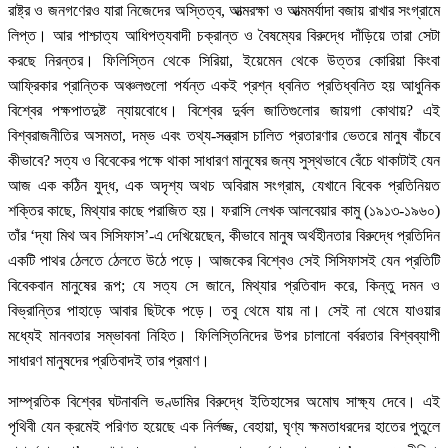
রাষ্ট্র ও জনগণেরও যারা নিজেদের অস্তিত্ব, আত্মরক্ষা ও আত্মমর্যাদা বজায় রাখার সংগ্রামে
লিপ্ত। আর পাশ্চাত্য আধিপত্যবাদী চক্রান্ত ও বৈষম্যের বিরুদ্ধে দাঁড়িয়ে তারা সেটা
করছে নিরন্তর। ফিলিস্তিন থেকে সিরিয়া, ইয়েমেন থেকে উত্তর কোরিয়া কিংবা
আফ্রিকার প্রান্তিক অঞ্চলগুলো পর্যন্ত একই প্রশ্ন ধ্বনিত প্রতিধ্বনিত হয় আধুনিক
বিশ্বের পক্ষপাতদুষ্ট ন্যায়বোধে। বিশ্বের দুর্বল জাতিগুলোর জায়গা কোথায়? এই
বিশ্বরাজনীতির অসমতা, দম্ভ এবং তথ্য-সন্ত্রাস চালিত প্রতারণার ভেতরে মানুষ বাঁচবে
কীভাবে? সত্য ও বিবেকের পক্ষে থাকা সাধারণ মানুষের জন্য সুস্থভাবে বেঁচে থাকাটাই যেন
আজ এক কঠিন যুদ্ধ, এক অদৃশ্য অথচ অবিরাম সংগ্রাম, যেখানে বিবেক প্রতিনিয়ত
শক্তির কাছে, মিথ্যার কাছে পরাজিত হয়। ফরাসি লেখক আলবেয়ার কামু (১৯১৩-১৯৬০)
তাঁর ‘দ্যা মিথ অব সিসিফাস’-এ দেখিয়েছেন, কীভাবে মানুষ অর্থহীনতার বিরুদ্ধে প্রতিদিন
একটি পাথর ঠেলতে ঠেলতে উঠে পড়ে। আজকের বিশ্বেও সেই সিসিফাসই যেন প্রতিটি
বিবেকবান মানুষের রূপ; যে সত্য সে জানে, মিথ্যার প্রতিবাদ করে, কিন্তু দমন ও
বিভ্রান্তির পাহাড়ে আবার ছিটকে পড়ে। তবু থেমে যায় না। সেই না থেমে যাওয়ার
মধ্যেই মানবতার সম্ভাবনা নিহিত। ফিলিস্তিনিদের উপর চালানো বর্বরতার বিশ্বব্যাপী
সাধারণ মানুষদের প্রতিবাদই তার প্রমাণ।
সাম্প্রতিক বিশ্বের ঘটনাবলি ভণ্ডামির বিরুদ্ধে ইতিহাসের অমোঘ সাক্ষ্য দেবে। এই
পৃথিবী যেন ক্রমেই পরিণত হয়েছে এক নির্লজ্জ, বেহায়া, ঘৃণ্য ক্ষমতাধরদের হাতের পুতুলে