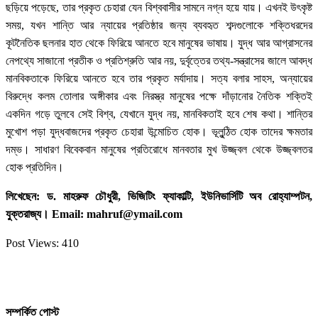
ছড়িয়ে পড়েছে, তার প্রকৃত চেহারা যেন বিশ্ববাসীর সামনে নগ্ন হয়ে যায়। এখনই উৎকৃষ্ট
সময়, যখন শান্তি আর ন্যায়ের প্রতিষ্ঠার জন্য ব্যবহৃত শব্দগুলোকে শক্তিধরদের
কূটনৈতিক ছলনার হাত থেকে ফিরিয়ে আনতে হবে মানুষের ভাষায়। যুদ্ধ আর আগ্রাসনের
নেপথ্যে সাজানো প্রতীক ও প্রতিশ্রুতি আর নয়, দুর্বৃত্তের তথ্য-সন্ত্রাসের জালে আবদ্ধ
মানবিকতাকে ফিরিয়ে আনতে হবে তার প্রকৃত মর্যাদায়। সত্য বলার সাহস, অন্যায়ের
বিরুদ্ধে কলম তোলার অঙ্গীকার এবং নিরস্ত্র মানুষের পক্ষে দাঁড়ানোর নৈতিক শক্তিই
একদিন গড়ে তুলবে সেই বিশ্ব, যেখানে যুদ্ধ নয়, মানবিকতাই হবে শেষ কথা। শান্তির
মুখোশ পড়া যুদ্ধবাজদের প্রকৃত চেহারা উন্মোচিত হোক। ভূলুন্ঠিত হোক তাদের ক্ষমতার
দম্ভ। সাধারণ বিবেকবান মানুষের প্রতিরোধে মানবতার মুখ উজ্জ্বল থেকে উজ্জ্বলতর
হোক প্রতিদিন।
লিখেছেন: ড. মাহরুফ চৌধুরী, ভিজিটিং ফ্যাকাল্টি, ইউনিভার্সিটি অব রোহ্যাম্পটন,
যুক্তরাজ্য। Email: mahruf@ymail.com
Post Views:
410
সম্পর্কিত পোস্ট