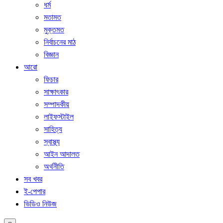
ধর্ম
মতামত
মুক্তমত
নির্বাচনের মাঠ
বিজ্ঞান
আরো
ফিচার
সাক্ষাৎকার
সম্পাদকীয়
লাইফস্টাইল
সাহিত্য
স্বাস্থ্য
আইন আদালত
অর্থনীতি
সব খবর
ই-পেপার
ভিডিও নিউজ