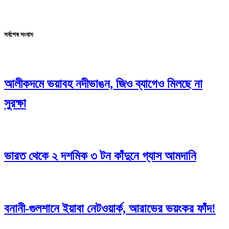
সর্বশেষ সংবাদ
আলীকদমে ভয়াবহ নদীভাঙন, জিও ব্যাগেও মিলছে না
সুরক্ষা
ভারত থেকে ২ দশমিক ৩ টন কাঁদুনে গ্যাস আমদানি
বনানী-গুলশানে ইয়াবা নেটওয়ার্ক, আরাভের ভয়ংকর ফাঁদ!