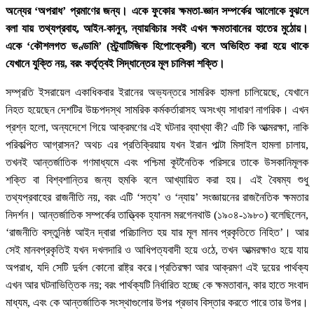
অন্যের ‘অপরাধ’ প্রমাণের জন্য। একে ফুকোর ক্ষমতা-জ্ঞান সম্পর্কের আলোকে বুঝলে
বলা যায় তথ্যপ্রবাহ, আইন-কানুন, ন্যায়বিচার সবই এখন ক্ষমতাবানের হাতের মুঠোয়।
একে ‘কৌশলগত ভণ্ডামি’ (স্ট্র্যাটিজিক হিপোক্রেসী) বলে অভিহিত করা হয়ে থাকে
যেখানে যুক্তি নয়, বরং কর্তৃত্বই সিদ্ধান্তের মূল চালিকা শক্তি।
সম্প্রতি ইসরায়েল একাধিকবার ইরানের অভ্যন্তরে সামরিক হামলা চালিয়েছে, যেখানে
নিহত হয়েছেন দেশটির উচ্চপদস্থ সামরিক কর্মকর্তারাসহ অসংখ্য সাধারণ নাগরিক। এখন
প্রশ্ন হলো, অন্যদেশে গিয়ে আক্রমণের এই ঘটনার ব্যাখ্যা কী? এটি কি আত্মরক্ষা, নাকি
পরিকল্পিত আগ্রাসন? অথচ এর প্রতিক্রিয়ায় যখন ইরান পাল্টা মিসাইল হামলা চালায়,
তখনই আন্তর্জাতিক গণমাধ্যমে এবং পশ্চিমা কূটনৈতিক পরিসরে তাকে উসকানিমূলক
শক্তি বা বিশ্বশান্তির জন্য হুমকি বলে আখ্যায়িত করা হয়। এই বৈষম্য শুধু
তথ্যপ্রবাহের রাজনীতি নয়, বরং এটি ‘সত্য’ ও ‘ন্যায়’ সংজ্ঞায়নের রাজনৈতিক ক্ষমতার
নিদর্শন। আন্তর্জাতিক সম্পর্কের তাত্ত্বিক হ্যানস মরগেনথাউ (১৯০৪-১৯৮০) বলেছিলেন,
‘রাজনীতি বস্তুনিষ্ঠ আইন দ্বারা পরিচালিত হয় যার মূল মানব প্রকৃতিতে নিহিত’। আর
সেই মানবপ্রকৃতিই যখন দখলদারি ও আধিপত্যবাদী হয়ে ওঠে, তখন আত্মরক্ষাও হয়ে যায়
অপরাধ, যদি সেটি দুর্বল কোনো রাষ্ট্র করে।প্রতিরক্ষা আর আক্রমণ এই দুয়ের পার্থক্য
এখন আর ঘটনাভিত্তিক নয়; বরং পার্থক্যটি নির্ধারিত হচ্ছে কে ক্ষমতাবান, কার হাতে সংবাদ
মাধ্যম, এবং কে আন্তর্জাতিক সংস্থাগুলোর উপর প্রভাব বিস্তার করতে পারে তার উপর।