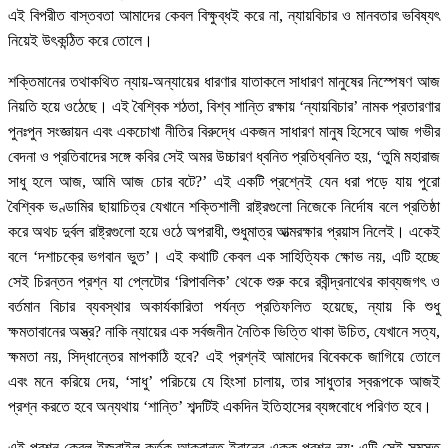
এই বিপরীত বাস্তবতা আমাদের কেবল বিক্ষুব্ধই করে না, ন্যায়বিচার ও মানবতার ভবিষ্যৎ
নিয়েই উৎকন্ঠিত করে তোলে।
শক্তিমানের তথাকথিত ন্যায়-অন্যায়ের ধারণার যাতাকলে সাধারণ মানুষের নিস্পেষণ আজ
নিয়তি হয়ে ওঠেছে। এই বৈশ্বিক শঠতা, বিশ্ব শান্তি রক্ষায় ‘ন্যায়বিচার’ নামক প্রতারণার
পুনঃপুন সংজ্ঞায়ন এবং একচোখা নীতির বিরুদ্ধে একজন সাধারণ মানুষ হিসেবে আজ গভীর
বেদনা ও প্রতিবাদের সঙ্গে কবির সেই অমর উচ্চারণ ধ্বনিত প্রতিধ্বনিত হয়, ‘তুমি মহারাজ
সাধু হলে আজ, আমি আজ চোর বটে?’ এই একটি প্রশ্নেই যেন ধরা পড়ে যায় পুরো
বৈশ্বিক ভণ্ডামির ছায়াচিত্র যেখানে শক্তিশালী রাষ্ট্রগুলো নিজেকে নির্দোষ বলে প্রতিষ্ঠা
করে অথচ দুর্বল রাষ্ট্রগুলো হয়ে ওঠে অপরাধী, শুধুমাত্র আত্মরক্ষার প্রয়াস নিলেই। একেই
বলে ‘দশাচক্রে ভগবান ভুত’। এই কথাটি কেবল এক সাহিত্যিক ক্ষোভ নয়, এটি হচ্ছে
সেই চিরন্তন প্রশ্ন যা প্লেটোর ‘রিপাবলিক’ থেকে শুরু করে রবীন্দ্রনাথের কাব্যজগৎ ও
বর্তমান বিচার ব্যবস্থার অকার্যকারিতা পর্যন্ত প্রতিফলিত হয়েছে, ন্যায় কি শুধু
ক্ষমতাবানের অস্ত্র? নাকি ন্যায়ের এক সর্বজনীন নৈতিক ভিত্তি থাকা উচিত, যেখানে সত্য,
ক্ষমতা নয়, সিদ্ধান্তের মাপকাঠি হবে? এই প্রশ্নই আমাদের বিবেককে জাগিয়ে তোলে
এবং মনে করিয়ে দেয়, ‘সাধু’ পরিচয়ে যে হিংসা চালায়, তার সাধুতার স্বরূপকে আজই
প্রশ্ন করতে হবে অন্যথায় ‘শান্তি’ শব্দটিই একদিন ইতিহাসের ব্যঙ্গবোধে পরিণত হবে।
এই প্রশ্ন কেবল ইজরাইল কর্তৃক আক্রান্ত ইরানের একক প্রশ্ন নয়; এটি সেই সমস্ত