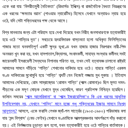
একে ধরা যায় ‘বিপরীতমুখী নৈতিকতা’ (রিভার্সড ইথিক্স) বা রাজনৈতিক বৈধতা নিয়ন্ত্রণের
এক ধরনের ‘ক্ষমতার বয়ান’ (পাওয়ার ন্যারেটিভ) হিসেবে যেখানে অন্যায়ও ন্যায় হয়ে
ওঠে, যদি সেটা শক্তিধরদের পক্ষ থেকে আসে।
বিশ্ব মানবতার জন্য এটা পরিহাস হয়ে দেখা দিয়েছে যখন নিরীহ জনসাধারণকে হত্যাকারীই
হয়ে ওঠে ‘শান্তির দূত’। সবচেয়ে হৃদয়বিদারক বাস্তবতা হলো অধিকৃত ফিলিস্তিনের
গাজার মতো ঘনবসতিপূর্ণ একটি ক্ষুদ্র ভূখণ্ডে যখন হাজার হাজার নিরপরাধ নারী-শিশু
অনবরত খুন করা হয়, যখন হাসপাতাল,বিদ্যালয়, সংবাদকর্মী, সাহায্য সংস্থার কর্মীসহ সবই
জায়েনবাদী ইসরায়েলী সৈন্যদের নিশানায় পরিণত হয়, তখন সেই হত্যাযজ্ঞ চালানো রাষ্ট্রই
আমাদের সামনে দাঁড়িয়ে ‘শান্তি’ শেখানোর দাবিদার হয়ে ওঠে। হায়রে শান্তি! এরকম
ভণ্ড দাবিদারের মুখোমুখি হয়ে ‘শান্তি’ শব্দটি যেন নিজেই লজ্জায় মুখ লুকায় । ইতিহাস
আমাদের দেখিয়েছে, রোম সাম্রাজ্যের ‘রোমান শান্তি’ (পাক্স রোমানা)ও ছিল মূলত দমন-
পীড়নের এক মসৃণ মোড়ক যেখানে যুদ্ধ থেমেছিল, কারণ প্রতিপক্ষ নিশ্চিহ্ন হয়েছিল।
বর্তমান সময়ের
‘পাক্স আমেরিকানা’ বা ‘পাক্স ইজরায়েলিকা’ও কি এক ধরনের আধুনিক
উপনিবেশবাদ নয়, যেখানে ‘শান্তি’ মানে হচ্ছে শুধু শক্তিধরের ইচ্ছার সামনে নিঃশব্দ
আনুগত্য?
আসলে, একে ফরাসি লেখক জ্যাঁ-পল সার্ত্রের (১৯০৫-১৯৮০) পরিভাষায় বলা
যায় ‘মন্দ বিশ্বাস’ (বেড ফেইথ) যেখানে ভণ্ডামিকে আত্মপ্রবঞ্চনার আদর্শরূপে দাঁড় করানো
হয়। এই নির্লজ্জতার চূড়ান্ত রূপ হলো, যখন হত্যাকারীই হয়ে ওঠে শান্তির বার্তাবাহক।