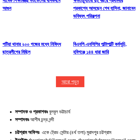
সাবেক শিক্ষামন্ত্রী নওফেলের বাসভবনে
ক্ষমতাচ্যুতির দুই বছরে প্রথমবার
আগুন
প্রকাশ্যে আসছেন শেখ হাসিনা, জানাবেন
ভবিষ্যৎ পরিকল্পনা
পটিয়া থানার ২০০ গজের মধ্যে নিষিদ্ধ
বিএনপি-এনসিপির পাল্টাপাল্টি কর্মসূচি,
ছাত্রলীগের মিছিল
হবিগঞ্জে ১৪৪ ধারা জারি
আরো পড়ুন
সম্পাদক ও প্রকাশকঃ
বুলবুল ভট্টাচার্য
সম্পাদকঃ
আশীষ চন্দ্র নন্দী
চট্টগ্রাম অফিসঃ
একে ট্রেড সেন্টার (৪র্থ তলা) মুরাদপুর চট্টগ্রাম