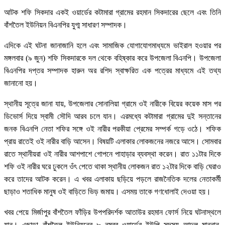
আটক শফি সিকদার একই ওয়ার্ডের কটামারা গ্রামের রহমান সিকদারের ছেলে এবং তিনি
বাঁশতৈল ইউনিয়ন বিএনপির যুগ্ম সাধারণ সম্পাদক।
এদিকে এই ঘটনা জানাজানি হলে এবং সামাজিক যোগাযোগমাধ্যমে ভাইরাল হওয়ার পর
মঙ্গলবার (৯ জুন) শফি সিকদারকে দল থেকে বহিষ্কার করে উপজেলা বিএনপি। উপজেলা
বিএনপির দপ্তর সম্পাদক হারুন অর রশিদ স্বাক্ষরিত এক পত্রের মাধ্যমে এই তথ্য
জানানো হয়।
স্থানীয় সূত্রে জানা যায়, উপজেলার সোনালিয়া গ্রামে ওই নারীকে বিয়ের কয়েক মাস পর
ডিভোর্স দিয়ে স্বামী সৌদি আরব চলে যান। এরমধ্যে কটামারা গ্রামের দুই সন্তানের
জনক বিএনপি নেতা শফির সঙ্গে ওই নারীর পরকীয়া প্রেমের সম্পর্ক গড়ে ওঠে। শফিক
প্রায় রাতেই ওই নারীর বাড়ি আসেন। বিষয়টি এলাকার লোকজনের নজরে আসে। সোমবার
রাতে স্থানীয়রা ওই নারীর আশপাশে গোপনে পাহাড়ার ব্যবস্থা করেন। রাত ১১টার দিকে
শফি ওই নারীর ঘরে ঢুকলে ওঁৎ পেতে থাকা স্থানীয় লোকজন রাত ১২টার দিকে বাড়ি ঘেরাও
করে তাদের আটক করেন। এ খবর এলাকায় ছড়িয়ে পড়লে রাজনৈতিক দলের নেতাকর্মী
ছাড়াও শতাধিক মানুষ ওই বাড়িতে ভিড় জমায়। এসময় তাকে গণধোলাই দেওয়া হয়।
খবর পেয়ে মির্জাপুর বাঁশতৈল ফাঁড়ির উপপরিদর্শক আতাউর রহমান ফোর্স নিয়ে ঘটনাস্থলে
যান। এছাড়া বাঁশতৈল ইউনিয়নের ৮ নম্বর ওয়ার্ডের ইউপি সদস্য আব্দুল মান্নান,