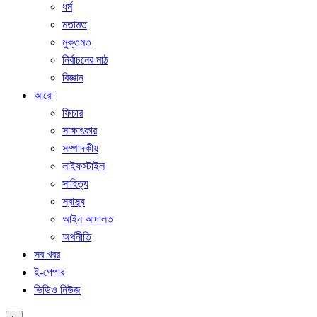
ধর্ম
মতামত
মুক্তমত
নির্বাচনের মাঠ
বিজ্ঞান
আরো
ফিচার
সাক্ষাৎকার
সম্পাদকীয়
লাইফস্টাইল
সাহিত্য
স্বাস্থ্য
আইন আদালত
অর্থনীতি
সব খবর
ই-পেপার
ভিডিও নিউজ