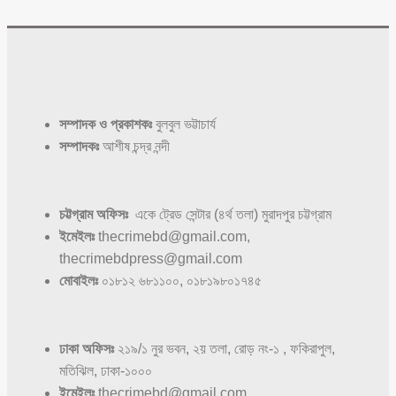
সম্পাদক ও প্রকাশকঃ
বুলবুল ভট্টাচার্য
সম্পাদকঃ
আশীষ চন্দ্র নন্দী
চট্টগ্রাম অফিসঃ
একে ট্রেড সেন্টার (৪র্থ তলা) মুরাদপুর চট্টগ্রাম
ইমেইলঃ
thecrimebd@gmail.com,
thecrimebdpress@gmail.com
মোবাইলঃ
০১৮১২ ৬৮১১০০, ০১৮১৯৮০১৭৪৫
ঢাকা অফিসঃ
২১৯/১ নুর ভবন, ২য় তলা, রোড় নং-১ , ফকিরাপুল,
মতিঝিল, ঢাকা-১০০০
ইমেইলঃ
thecrimebd@gmail.com,