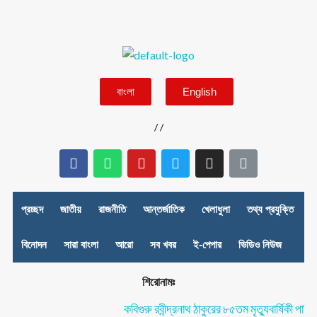
বাংলা
English
/
/
প্রচ্ছদ
জাতীয়
রাজনীতি
আন্তর্জাতিক
খেলাধুলা
তথ্য প্রযুক্তি
বিনোদন
সারা বাংলা
আরো
সব খবর
ই-পেপার
ভিডিও নিউজ
শিরোনামঃ
কবিগুরু রবীন্দ্রনাথ ঠাকুরের ৮৫তম মৃত্যুবার্ষিকী পালিত