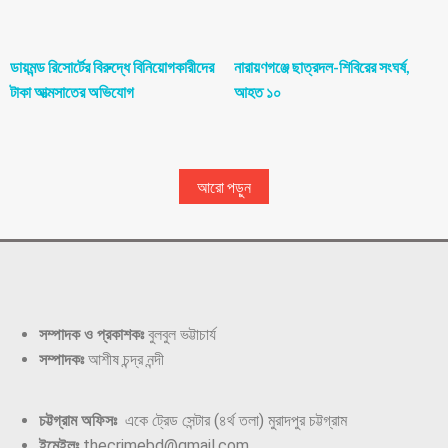
ডায়মন্ড রিসোর্টের বিরুদ্ধে বিনিয়োগকারীদের
নারায়ণগঞ্জে ছাত্রদল-শিবিরের সংঘর্ষ,
টাকা আত্মসাতের অভিযোগ
আহত ১০
আরো পড়ুন
সম্পাদক ও প্রকাশকঃ
বুলবুল ভট্টাচার্য
সম্পাদকঃ
আশীষ চন্দ্র নন্দী
চট্টগ্রাম অফিসঃ
একে ট্রেড সেন্টার (৪র্থ তলা) মুরাদপুর চট্টগ্রাম
ইমেইলঃ
thecrimebd@gmail.com,