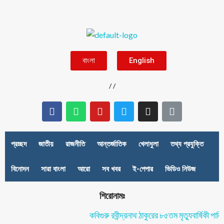
বাংলা
English
/
/
প্রচ্ছদ
জাতীয়
রাজনীতি
আন্তর্জাতিক
খেলাধুলা
তথ্য প্রযুক্তি
বিনোদন
সারা বাংলা
আরো
সব খবর
ই-পেপার
ভিডিও নিউজ
শিরোনামঃ
কবিগুরু রবীন্দ্রনাথ ঠাকুরের ৮৫তম মৃত্যুবার্ষিকী পালিত