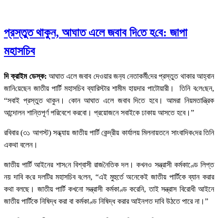
প্রস্তুত থাকুন, আঘাত এলে জবাব দি‌তে হ‌বে: জাপা
মহাসচিব
দি ক্রাইম ডেস্ক:
আঘাত এলে জবাব দেওয়ার জন‌্য নেতাকর্মী‌দের প্রস্তুত থাকার আহ্বান
জা‌নি‌য়েছেন জাতীয় পার্টি মহাসচিব ব্যারিস্টার শামীম হায়দার পাটোয়ারী। তি‌নি ব‌লে‌ছেন,
“সবাই প্রস্তুত থাকুন। কোন আঘাত এলে জবাব দিতে হবে। আমরা নিয়মতান্ত্রিক
আন্দোলন শান্তিপূর্ণ পরিবেশে করবো। প্রয়োজনে সবাইকে ঢাকায় আসতে হবে।”
রবিবার (৩১ আগস্ট) সন্ধ্যায় জাতীয় পার্টি কেন্দ্রীয় কার্যালয় মিলনায়তনে সাংবা‌দিক‌দের তিনি
একথা বলেন।
জাতীয় পা‌র্টি আইনের শাস‌নে বিশ্বাসী রাজ‌নৈ‌তিক দল। কখনও সন্ত্রাসী কর্মকাণ্ডে লিপ্ত
নয় দা‌বি ক‌রে দল‌টির মহাস‌চিব ব‌লেন, “এই মুহুর্তে অনেকেই জাতীয় পার্টিকে ব্যান করার
কথা বলছে। জাতীয় পার্টি কখনো সন্ত্রাসী কর্মকাণ্ড করেনি, তাই সন্ত্রাস বিরোধী আইনে
জাতীয় পার্টিকে নিষিদ্ধ করা বা কর্মকাণ্ড নিষিদ্ধ করার আইনগত দাবি উঠতে পারে না।”