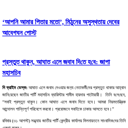
‘আপনি আমার পিতার মতো’, মিঠুনের অসুস্থতায় দেবের
আবেগঘন পোস্ট
প্রস্তুত থাকুন, আঘাত এলে জবাব দি‌তে হ‌বে: জাপা
মহাসচিব
দি ক্রাইম ডেস্ক:
আঘাত এলে জবাব দেওয়ার জন‌্য নেতাকর্মী‌দের প্রস্তুত থাকার আহ্বান
জা‌নি‌য়েছেন জাতীয় পার্টি মহাসচিব ব্যারিস্টার শামীম হায়দার পাটোয়ারী। তি‌নি ব‌লে‌ছেন,
“সবাই প্রস্তুত থাকুন। কোন আঘাত এলে জবাব দিতে হবে। আমরা নিয়মতান্ত্রিক
আন্দোলন শান্তিপূর্ণ পরিবেশে করবো। প্রয়োজনে সবাইকে ঢাকায় আসতে হবে।”
রবিবার (৩১ আগস্ট) সন্ধ্যায় জাতীয় পার্টি কেন্দ্রীয় কার্যালয় মিলনায়তনে সাংবা‌দিক‌দের তিনি
একথা বলেন।