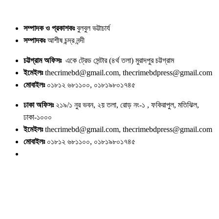
সম্পাদক ও প্রকাশকঃ
বুলবুল ভট্টাচার্য
সম্পাদকঃ
আশীষ চন্দ্র নন্দী
চট্টগ্রাম অফিসঃ
একে ট্রেড সেন্টার (৪র্থ তলা) মুরাদপুর চট্টগ্রাম
ইমেইলঃ
thecrimebd@gmail.com, thecrimebdpress@gmail.com
মোবাইলঃ
০১৮১২ ৬৮১১০০, ০১৮১৯৮০১৭৪৫
ঢাকা অফিসঃ
২১৯/১ নুর ভবন, ২য় তলা, রোড় নং-১ , ফকিরাপুল, মতিঝিল,
ঢাকা-১০০০
ইমেইলঃ
thecrimebd@gmail.com, thecrimebdpress@gmail.com
মোবাইলঃ
০১৮১২ ৬৮১১০০, ০১৮১৯৮০১৭৪৫