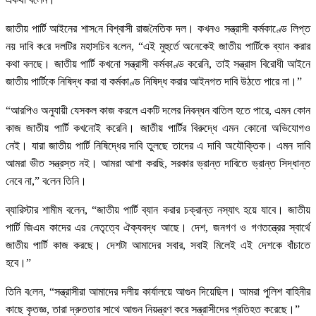
জাতীয় পা‌র্টি আইনের শাস‌নে বিশ্বাসী রাজ‌নৈ‌তিক দল। কখনও সন্ত্রাসী কর্মকাণ্ডে লিপ্ত
নয় দা‌বি ক‌রে দল‌টির মহাস‌চিব ব‌লেন, “এই মুহুর্তে অনেকেই জাতীয় পার্টিকে ব্যান করার
কথা বলছে। জাতীয় পার্টি কখনো সন্ত্রাসী কর্মকাণ্ড করেনি, তাই সন্ত্রাস বিরোধী আইনে
জাতীয় পার্টিকে নিষিদ্ধ করা বা কর্মকাণ্ড নিষিদ্ধ করার আইনগত দাবি উঠতে পারে না।”
“আরপিও অনুযায়ী যেসকল কাজ করলে একটি দলের নিবন্ধন বাতিল হতে পারে, এমন কোন
কাজ জাতীয় পার্টি কখনোই করেনি। জাতীয় পার্টির বিরুদ্ধে এমন কোনো অভিযোগও
নেই। যারা জাতীয় পার্টি নিষিদ্ধের দাবি তুলছে তাদের এ দাবি অযৌক্তিক। এমন দাবি
আমরা ভীত সন্ত্রস্ত নই। আমরা আশা করছি, সরকার ভ্রান্ত দাবিতে ভ্রান্ত সিদ্ধান্ত
নেবে না,” ব‌লেন তি‌নি।
ব্যারিস্টার শামীম বলেন, “জাতীয় পার্টি ব্যান করার চক্রান্ত নস্যাৎ হয়ে যাবে। জাতীয়
পার্টি জিএম কাদের এর নেতৃত্বে ঐক্যবদ্ধ আছে। দেশ, জনগণ ও গণতন্ত্রের স্বার্থে
জাতীয় পার্টি কাজ করছে। দেশটা আমাদের সবার, সবাই মিলেই এই দেশকে বাঁচাতে
হবে।”
তি‌নি ব‌লেন, “সন্ত্রাসীরা আমাদের দলীয় কার্যালয়ে আগুন দিয়েছিল। আমরা পুলিশ বাহিনীর
কাছে কৃতজ্ঞ, তারা দ্রুততার সাথে আগুন নিয়ন্ত্রণ করে সন্ত্রাসীদের প্রতিহত করেছে।”