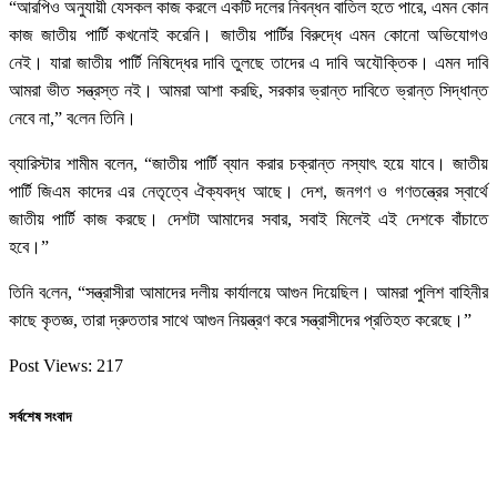
“আরপিও অনুযায়ী যেসকল কাজ করলে একটি দলের নিবন্ধন বাতিল হতে পারে, এমন কোন
কাজ জাতীয় পার্টি কখনোই করেনি। জাতীয় পার্টির বিরুদ্ধে এমন কোনো অভিযোগও
নেই। যারা জাতীয় পার্টি নিষিদ্ধের দাবি তুলছে তাদের এ দাবি অযৌক্তিক। এমন দাবি
আমরা ভীত সন্ত্রস্ত নই। আমরা আশা করছি, সরকার ভ্রান্ত দাবিতে ভ্রান্ত সিদ্ধান্ত
নেবে না,” ব‌লেন তি‌নি।
ব্যারিস্টার শামীম বলেন, “জাতীয় পার্টি ব্যান করার চক্রান্ত নস্যাৎ হয়ে যাবে। জাতীয়
পার্টি জিএম কাদের এর নেতৃত্বে ঐক্যবদ্ধ আছে। দেশ, জনগণ ও গণতন্ত্রের স্বার্থে
জাতীয় পার্টি কাজ করছে। দেশটা আমাদের সবার, সবাই মিলেই এই দেশকে বাঁচাতে
হবে।”
তি‌নি ব‌লেন, “সন্ত্রাসীরা আমাদের দলীয় কার্যালয়ে আগুন দিয়েছিল। আমরা পুলিশ বাহিনীর
কাছে কৃতজ্ঞ, তারা দ্রুততার সাথে আগুন নিয়ন্ত্রণ করে সন্ত্রাসীদের প্রতিহত করেছে।”
Post Views:
217
সর্বশেষ সংবাদ