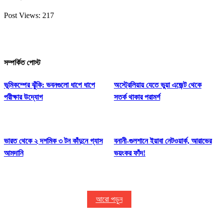
Post Views:
217
সম্পর্কিত পোস্ট
ভূমিকম্পের ঝুঁকি: ভবনগুলো ধাপে ধাপে
অস্ট্রেলিয়ায় যেতে ভুয়া এজেন্ট থেকে
পরীক্ষার উদ্যোগ
সতর্ক থাকার পরামর্শ
ভারত থেকে ২ দশমিক ৩ টন কাঁদুনে গ্যাস
বনানী-গুলশানে ইয়াবা নেটওয়ার্ক, আরাভের
আমদানি
ভয়ংকর ফাঁদ!
আরো পড়ুন