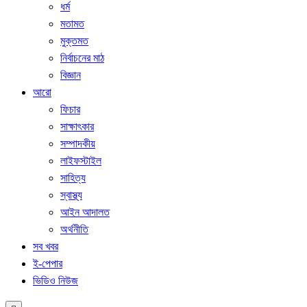
ধর্ম
মতামত
মুক্তমত
নির্বাচনের মাঠ
বিজ্ঞান
আরো
ফিচার
সাক্ষাৎকার
সম্পাদকীয়
লাইফস্টাইল
সাহিত্য
স্বাস্থ্য
আইন আদালত
অর্থনীতি
সব খবর
ই-পেপার
ভিডিও নিউজ