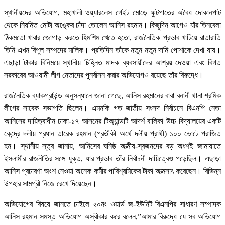
স্থানীয়দের অভিযোগ, মহাখালী ওয়্যারলেস গেইট মোড়ে ফুটপাতের অবৈধ দোকানপাট
থেকে নিয়মিত মোটা অঙ্কের চাঁদা তোলেন আনিস রহমান। কিছুদিন আগেও যাঁর তিনবেলা
ঠিকমতো খাবার জোগাড় করতে হিমশিম খেতে হতো, রাজনৈতিক প্রভাব খাটিয়ে রাতারাতি
তিনি এখন বিপুল সম্পদের মালিক। প্রতিদিন তাঁকে নতুন নতুন দামি পোশাকে দেখা যায়।
এছাড়া টাকার বিনিময়ে স্থানীয় চিহ্নিত মাদক ব্যবসায়ীদের আশ্রয় দেওয়া এবং বিগত
সরকারের আওয়ামী লীগ নেতাদের পুনর্বাসন করার অভিযোগও রয়েছে তাঁর বিরুদ্ধে।
রাজনৈতিক ব্যাকগ্রাউন্ড অনুসন্ধানে জানা গেছে, আনিস রহমানের বাবা বনানী থানা শ্রমিক
লীগের সাবেক সভাপতি ছিলেন। এমনকি গত জাতীয় সংসদ নির্বাচনে বিএনপি নেতা
আনিসের দায়িত্বাধীন ঢাকা-১৭ আসনের টিঅ্যান্ডটি আদর্শ বালিকা উচ্চ বিদ্যালয়ের একটি
কেন্দ্রে দলীয় প্রধান তারেক রহমান (প্রতীকী অর্থে দলীয় প্রার্থী) ১০০ ভোটে পরাজিত
হন। স্থানীয় সূত্র জানায়, আনিসের ঘনিষ্ঠ আত্মীয়-স্বজনদের বড় অংশই জামায়াতে
ইসলামীর রাজনীতির সঙ্গে যুক্ত, যার প্রভাব তাঁর নির্বাচনী দায়িত্বেও পড়েছিল। এছাড়া
আনিস প্রচারণা অংশ নেওয়া অনেক কর্মীর পারিশ্রমিকের টাকা আত্মসাৎ করেছেন। বিভিন্ন
উপহার সামগ্রী নিজে রেখে দিয়েছেন।
অভিযোগের বিষয়ে জানতে চাইলে ২০নং ওয়ার্ড জ-ইউনিট বিএনপির সাধারণ সম্পাদক
আনিস রহমান সমস্ত অভিযোগ অস্বীকার করে বলেন,”আমার বিরুদ্ধে যে সব অভিযোগ