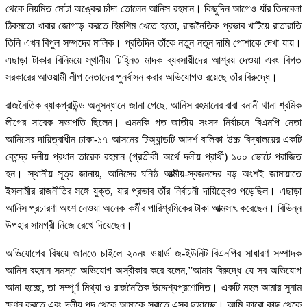
থেকে নিয়মিত মোটা অঙ্কের চাঁদা তোলেন আনিস রহমান। কিছুদিন আগেও যাঁর তিনবেলা
ঠিকমতো খাবার জোগাড় করতে হিমশিম খেতে হতো, রাজনৈতিক প্রভাব খাটিয়ে রাতারাতি
তিনি এখন বিপুল সম্পদের মালিক। প্রতিদিন তাঁকে নতুন নতুন দামি পোশাকে দেখা যায়।
এছাড়া টাকার বিনিময়ে স্থানীয় চিহ্নিত মাদক ব্যবসায়ীদের আশ্রয় দেওয়া এবং বিগত
সরকারের আওয়ামী লীগ নেতাদের পুনর্বাসন করার অভিযোগও রয়েছে তাঁর বিরুদ্ধে।
রাজনৈতিক ব্যাকগ্রাউন্ড অনুসন্ধানে জানা গেছে, আনিস রহমানের বাবা বনানী থানা শ্রমিক
লীগের সাবেক সভাপতি ছিলেন। এমনকি গত জাতীয় সংসদ নির্বাচনে বিএনপি নেতা
আনিসের দায়িত্বাধীন ঢাকা-১৭ আসনের টিঅ্যান্ডটি আদর্শ বালিকা উচ্চ বিদ্যালয়ের একটি
কেন্দ্রে দলীয় প্রধান তারেক রহমান (প্রতীকী অর্থে দলীয় প্রার্থী) ১০০ ভোটে পরাজিত
হন। স্থানীয় সূত্র জানায়, আনিসের ঘনিষ্ঠ আত্মীয়-স্বজনদের বড় অংশই জামায়াতে
ইসলামীর রাজনীতির সঙ্গে যুক্ত, যার প্রভাব তাঁর নির্বাচনী দায়িত্বেও পড়েছিল। এছাড়া
আনিস প্রচারণা অংশ নেওয়া অনেক কর্মীর পারিশ্রমিকের টাকা আত্মসাৎ করেছেন। বিভিন্ন
উপহার সামগ্রী নিজে রেখে দিয়েছেন।
অভিযোগের বিষয়ে জানতে চাইলে ২০নং ওয়ার্ড জ-ইউনিট বিএনপির সাধারণ সম্পাদক
আনিস রহমান সমস্ত অভিযোগ অস্বীকার করে বলেন,”আমার বিরুদ্ধে যে সব অভিযোগ
আনা হচ্ছে, তা সম্পূর্ণ মিথ্যা ও রাজনৈতিক উদ্দেশ্যপ্রণোদিত। একটি মহল আমার সুনাম
ক্ষুণ্ন করতে এবং দলীয় পদ থেকে আমাকে সরাতে এসব ছড়াচ্ছে। আমি কারো কাছ থেকে