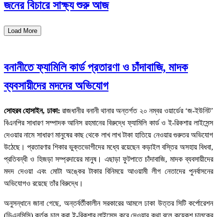
জনের বিচারে সাক্ষ্য শুরু আজ
Load More
বনানীতে ফ্যামিলি কার্ড প্রতারণা ও চাঁদাবাজি, মাদক
ব্যবসায়ীদের মদদের অভিযোগ
সোহরব হোসাইন, ঢাকা:
রাজধানীর বনানী থানার অন্তর্গত ২০ নম্বর ওয়ার্ডের ‘জ-ইউনিট’
বিএনপির সাধারণ সম্পাদক আনিস রহমানের বিরুদ্ধে ফ্যামিলি কার্ড ও ই-রিকশার লাইসেন্স
দেওয়ার নামে সাধারণ মানুষের কাছ থেকে লাখ লাখ টাকা হাতিয়ে নেওয়ার গুরুতর অভিযোগ
উঠেছে। প্রতারণার শিকার ভুক্তভোগীদের মধ্যে রয়েছেন কড়াইল বস্তির অসহায় বিধবা,
প্রতিবন্ধী ও হিজড়া সম্প্রদায়ের মানুষ। এছাড়া ফুটপাতে চাঁদাবাজি, মাদক ব্যবসায়ীদের
মদদ দেওয়া এবং মোটা অঙ্কের টাকার বিনিময়ে আওয়ামী লীগ নেতাদের পুনর্বাসনের
অভিযোগও রয়েছে তাঁর বিরুদ্ধে।
অনুসন্ধানে জানা গেছে, অন্তর্বর্তীকালীন সরকারের আমলে ঢাকা উত্তর সিটি কর্পোরেশন
(ডিএনসিসি) কর্তৃক চালু করা ই-রিকশার লাইসেন্স করে দেওয়ার কথা বলে কয়েকশ চালকের