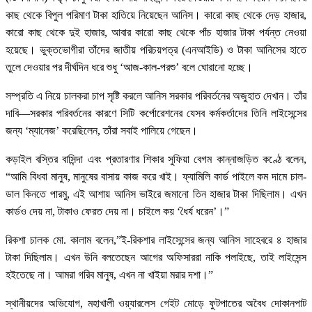
কাছ থেকে বিপুল পরিমাণ টাকা হাতিয়ে নিয়েছেন আনিস। কারো কাছ থেকে দেড় হাজার,
কারো কাছ থেকে দুই হাজার, আবার কারো কাছ থেকে পাঁচ হাজার টাকা পর্যন্ত নেওয়া
হয়েছে। ভুক্তভোগীরা তাঁদের জাতীয় পরিচয়পত্র (এনআইডি) ও টাকা আনিসের হাতে
তুলে দেওয়ার পর দীর্ঘদিন ধরে শুধু ‘আজ-কাল-পরশু’ বলে ঘোরানো হচ্ছে।
সম্প্রতি এ নিয়ে চালকরা চাপ সৃষ্টি করলে আনিস সরকার পরিবর্তনের অজুহাত দেখান। তাঁর
দাবি—সরকার পরিবর্তনের কারণে সিটি কর্পোরেশনের যেসব কর্মকর্তাদের তিনি লাইসেন্সের
জন্য ‘ম্যানেজ’ করেছিলেন, তাঁরা সবাই পালিয়ে গেছেন।
কড়াইল বস্তির বাসিন্দা এবং প্রতারণার শিকার সুফিয়া বেগম কান্নাজড়িত কণ্ঠে বলেন,
“আমি বিধবা মানুষ, মানুষের বাসায় কাজ করে খাই। ফ্যামিলি কার্ড পাইলে কম দামে চাল-
ডাল কিনতে পারমু, এই আশায় আনিস ভাইরে জমানো তিন হাজার টাকা দিছিলাম। এখন
কার্ডও দেয় না, টাকাও ফেরত দেয় না। চাইলে কয় ‘ধৈর্য ধরেন’।”
রিকশা চালক মো. কালাম বলেন,”ই-রিকশার লাইসেন্সের জন্য আনিস সাহেবরে ৪ হাজার
টাকা দিছিলাম। এখন উনি বলতেছেন আগের অফিসাররা নাকি পলাইছে, তাই লাইসেন্স
হইতেছে না। আমরা গরিব মানুষ, এখন না খাইয়া মরার দশা।”
স্থানীয়দের অভিযোগ, মহাখালী ওয়্যারলেস গেইট মোড়ে ফুটপাতের অবৈধ দোকানপাট