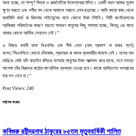
আনা হচ্ছে, তা সম্পূর্ণ মিথ্যা ও রাজনৈতিক উদ্দেশ্যপ্রণোদিত। একটি মহল আমার সুনাম
ক্ষুণ্ন করতে এবং দলীয় পদ থেকে আমাকে সরাতে এসব ছড়াচ্ছে। আমি কারো কাছ থেকে
ফ্যামিলি কার্ড বা রিকশার লাইসেন্সের নামে কোনো টাকা নিইনি। সিটি কর্পোরেশনের
প্রক্রিয়া পরিবর্তনের কারণে হয়তো সাধারণ মানুষের কিছু সমস্যা হচ্ছে, কিন্তু এর সাথে
আমার কোনো আর্থিক লেনদেন নেই।”
এ বিষয়ে বনানী থানা বিএনপির এক শীর্ষ নেতা (নাম প্রকাশ না করার শর্তে)
বলেন,”বিএনপিতে কোনো চাঁদাবাজ, প্রতারক বা মাদক ব্যবসায়ীর জায়গা নেই। দলের নাম
ভাঙিয়ে কেউ যদি কড়াইল বস্তির অসহায় মানুষের টাকা আত্মসাৎ করে থাকে, তবে তদন্ত
সাপেক্ষ তাঁর বিরুদ্ধে কঠোর সাংগঠনিক ব্যবস্থা নেওয়া হবে। কারো ব্যক্তিগত অপরাধের
দায় দল নেবে না।”
Post Views:
240
সর্বশেষ সংবাদ
কবিগুরু রবীন্দ্রনাথ ঠাকুরের ৮৫তম মৃত্যুবার্ষিকী পালিত