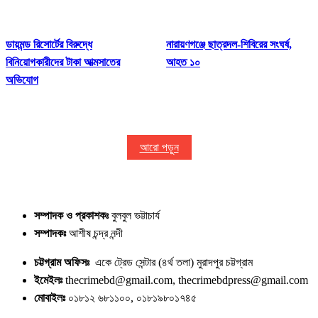
ডায়মন্ড রিসোর্টের বিরুদ্ধে
নারায়ণগঞ্জে ছাত্রদল-শিবিরের সংঘর্ষ,
বিনিয়োগকারীদের টাকা আত্মসাতের
আহত ১০
অভিযোগ
আরো পড়ুন
সম্পাদক ও প্রকাশকঃ
বুলবুল ভট্টাচার্য
সম্পাদকঃ
আশীষ চন্দ্র নন্দী
চট্টগ্রাম অফিসঃ
একে ট্রেড সেন্টার (৪র্থ তলা) মুরাদপুর চট্টগ্রাম
ইমেইলঃ
thecrimebd@gmail.com, thecrimebdpress@gmail.com
মোবাইলঃ
০১৮১২ ৬৮১১০০, ০১৮১৯৮০১৭৪৫