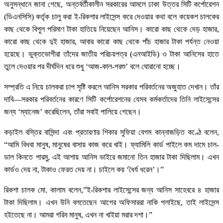
অনুসন্ধানে জানা গেছে, অন্তর্বর্তীকালীন সরকারের আমলে ঢাকা উত্তর সিটি কর্পোরেশন
(ডিএনসিসি) কর্তৃক চালু করা ই-রিকশার লাইসেন্স করে দেওয়ার কথা বলে কয়েকশ চালকের
কাছ থেকে বিপুল পরিমাণ টাকা হাতিয়ে নিয়েছেন আনিস। কারো কাছ থেকে দেড় হাজার,
কারো কাছ থেকে দুই হাজার, আবার কারো কাছ থেকে পাঁচ হাজার টাকা পর্যন্ত নেওয়া
হয়েছে। ভুক্তভোগীরা তাঁদের জাতীয় পরিচয়পত্র (এনআইডি) ও টাকা আনিসের হাতে
তুলে দেওয়ার পর দীর্ঘদিন ধরে শুধু ‘আজ-কাল-পরশু’ বলে ঘোরানো হচ্ছে।
সম্প্রতি এ নিয়ে চালকরা চাপ সৃষ্টি করলে আনিস সরকার পরিবর্তনের অজুহাত দেখান। তাঁর
দাবি—সরকার পরিবর্তনের কারণে সিটি কর্পোরেশনের যেসব কর্মকর্তাদের তিনি লাইসেন্সের
জন্য ‘ম্যানেজ’ করেছিলেন, তাঁরা সবাই পালিয়ে গেছেন।
কড়াইল বস্তির বাসিন্দা এবং প্রতারণার শিকার সুফিয়া বেগম কান্নাজড়িত কণ্ঠে বলেন,
“আমি বিধবা মানুষ, মানুষের বাসায় কাজ করে খাই। ফ্যামিলি কার্ড পাইলে কম দামে চাল-
ডাল কিনতে পারমু, এই আশায় আনিস ভাইরে জমানো তিন হাজার টাকা দিছিলাম। এখন
কার্ডও দেয় না, টাকাও ফেরত দেয় না। চাইলে কয় ‘ধৈর্য ধরেন’।”
রিকশা চালক মো. কালাম বলেন,”ই-রিকশার লাইসেন্সের জন্য আনিস সাহেবরে ৪ হাজার
টাকা দিছিলাম। এখন উনি বলতেছেন আগের অফিসাররা নাকি পলাইছে, তাই লাইসেন্স
হইতেছে না। আমরা গরিব মানুষ, এখন না খাইয়া মরার দশা।”