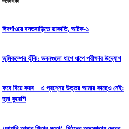
সর্বশেষ সংবাদ
ঈদগাঁওয়ে বসতবাড়িতে ডাকাতি, আটক-১
ভূমিকম্পের ঝুঁকি: ভবনগুলো ধাপে ধাপে পরীক্ষার উদ্যোগ
কবে বিয়ে করব—এ প্রশ্নের উত্তর আমার কাছেও নেই:
হুমা কুরেশি
‘আপনি আমার পিতার মতো’, মিঠুনের অসুস্থতায় দেবের