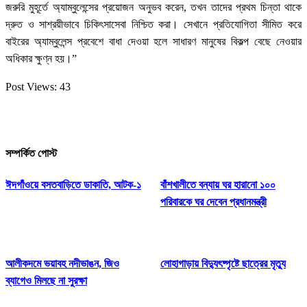
জরুরি মুহূর্তে অ্যাম্বুলেন্সের প্রয়োজন অনুভব করেন, তখন তাদের প্রথম চিন্তা থাকে
দ্রুত ও সাশ্রয়ীভাবে চিকিৎসাসেবা নিশ্চিত করা। সেখানে প্রতিযোগিতা সীমিত করে
বাইরের অ্যাম্বুলেন্স প্রবেশে বাধা দেওয়া হলে সাধারণ মানুষের বিকল্প বেছে নেওয়ার
অধিকার ক্ষুণ্ন হয়।”
Post Views:
43
সম্পর্কিত পোস্ট
ঈদগাঁওয়ে বসতবাড়িতে ডাকাতি, আটক-১
বাঁশখালীতে বন্যায় ঘর হারানো ১০০
পরিবারকে ঘর দেবেন প্রধানমন্ত্রী
আলীকদমে ভয়াবহ নদীভাঙন, জিও
লোহাগাড়ায় বিদ্যুৎষ্পৃষ্টে ছাত্রের মৃত্যু
ব্যাগেও মিলছে না সুরক্ষা