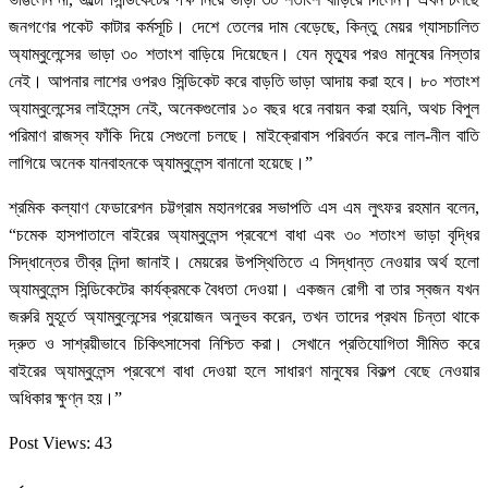
জনগণের পকেট কাটার কর্মসূচি। দেশে তেলের দাম বেড়েছে, কিন্তু মেয়র গ্যাসচালিত
অ্যাম্বুলেন্সের ভাড়া ৩০ শতাংশ বাড়িয়ে দিয়েছেন। যেন মৃত্যুর পরও মানুষের নিস্তার
নেই। আপনার লাশের ওপরও সিন্ডিকেট করে বাড়তি ভাড়া আদায় করা হবে। ৮০ শতাংশ
অ্যাম্বুলেন্সের লাইসেন্স নেই, অনেকগুলোর ১০ বছর ধরে নবায়ন করা হয়নি, অথচ বিপুল
পরিমাণ রাজস্ব ফাঁকি দিয়ে সেগুলো চলছে। মাইক্রোবাস পরিবর্তন করে লাল-নীল বাতি
লাগিয়ে অনেক যানবাহনকে অ্যাম্বুলেন্স বানানো হয়েছে।”
শ্রমিক কল্যাণ ফেডারেশন চট্টগ্রাম মহানগরের সভাপতি এস এম লুৎফর রহমান বলেন,
“চমেক হাসপাতালে বাইরের অ্যাম্বুলেন্স প্রবেশে বাধা এবং ৩০ শতাংশ ভাড়া বৃদ্ধির
সিদ্ধান্তের তীব্র নিন্দা জানাই। মেয়রের উপস্থিতিতে এ সিদ্ধান্ত নেওয়ার অর্থ হলো
অ্যাম্বুলেন্স সিন্ডিকেটের কার্যক্রমকে বৈধতা দেওয়া। একজন রোগী বা তার স্বজন যখন
জরুরি মুহূর্তে অ্যাম্বুলেন্সের প্রয়োজন অনুভব করেন, তখন তাদের প্রথম চিন্তা থাকে
দ্রুত ও সাশ্রয়ীভাবে চিকিৎসাসেবা নিশ্চিত করা। সেখানে প্রতিযোগিতা সীমিত করে
বাইরের অ্যাম্বুলেন্স প্রবেশে বাধা দেওয়া হলে সাধারণ মানুষের বিকল্প বেছে নেওয়ার
অধিকার ক্ষুণ্ন হয়।”
Post Views:
43