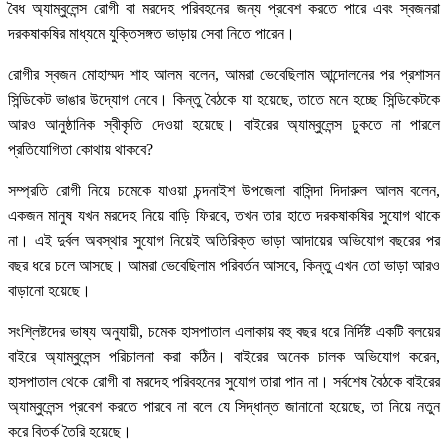
বৈধ অ্যাম্বুলেন্স রোগী বা মরদেহ পরিবহনের জন্য প্রবেশ করতে পারে এবং স্বজনরা
দরকষাকষির মাধ্যমে যুক্তিসঙ্গত ভাড়ায় সেবা নিতে পারেন।
রোগীর স্বজন মোহাম্মদ শাহ আলম বলেন, আমরা ভেবেছিলাম আন্দোলনের পর প্রশাসন
সিন্ডিকেট ভাঙার উদ্যোগ নেবে। কিন্তু বৈঠকে যা হয়েছে, তাতে মনে হচ্ছে সিন্ডিকেটকে
আরও আনুষ্ঠানিক স্বীকৃতি দেওয়া হয়েছে। বাইরের অ্যাম্বুলেন্স ঢুকতে না পারলে
প্রতিযোগিতা কোথায় থাকবে?
সম্প্রতি রোগী নিয়ে চমেকে যাওয়া চন্দনাইশ উপজেলা বাসিন্দা দিদারুল আলম বলেন,
একজন মানুষ যখন মরদেহ নিয়ে বাড়ি ফিরবে, তখন তার হাতে দরকষাকষির সুযোগ থাকে
না। এই দুর্বল অবস্থার সুযোগ নিয়েই অতিরিক্ত ভাড়া আদায়ের অভিযোগ বছরের পর
বছর ধরে চলে আসছে। আমরা ভেবেছিলাম পরিবর্তন আসবে, কিন্তু এখন তো ভাড়া আরও
বাড়ানো হয়েছে।
সংশ্লিষ্টদের ভাষ্য অনুযায়ী, চমেক হাসপাতাল এলাকায় বহু বছর ধরে নির্দিষ্ট একটি বলয়ের
বাইরে অ্যাম্বুলেন্স পরিচালনা করা কঠিন। বাইরের অনেক চালক অভিযোগ করেন,
হাসপাতাল থেকে রোগী বা মরদেহ পরিবহনের সুযোগ তারা পান না। সর্বশেষ বৈঠকে বাইরের
অ্যাম্বুলেন্স প্রবেশ করতে পারবে না বলে যে সিদ্ধান্ত জানানো হয়েছে, তা নিয়ে নতুন
করে বিতর্ক তৈরি হয়েছে।