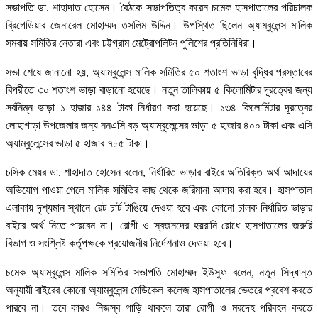
সভাপতি ডা. শাহাদাত হোসেন। বৈঠকে সভাপতিত্ব করেন চমেক হাসপাতালের পরিচালক
ব্রিগেডিয়ার জেনারেল মোহাম্মদ তসলিম উদ্দিন। উপস্থিত ছিলেন অ্যাম্বুলেন্স মালিক
সমবায় সমিতির নেতারা এবং চট্টগ্রাম মেট্রোপলিটন পুলিশের প্রতিনিধিরা।
সভা শেষে জানানো হয়, অ্যাম্বুলেন্স মালিক সমিতির ৫০ শতাংশ ভাড়া বৃদ্ধির প্রস্তাবের
বিপরীতে ৩০ শতাংশ ভাড়া বাড়ানো হয়েছে। নতুন তালিকায় ৫ কিলোমিটার দূরত্বের জন্য
সর্বনিম্ন ভাড়া ১ হাজার ১৪৪ টাকা নির্ধারণ করা হয়েছে। ১৩৪ কিলোমিটার দূরত্বের
লোহাগাড়া উপজেলার জন্য ননএসি বড় অ্যাম্বুলেন্সের ভাড়া ৫ হাজার ৪০০ টাকা এবং এসি
অ্যাম্বুলেন্সের ভাড়া ৫ হাজার ৭৮৫ টাকা।
চসিক মেয়র ডা. শাহাদাত হোসেন বলেন, নির্ধারিত ভাড়ার বাইরে অতিরিক্ত অর্থ আদায়ের
অভিযোগ পাওয়া গেলে মালিক সমিতির কাছ থেকে জরিমানা আদায় করা হবে। হাসপাতাল
এলাকায় দৃশ্যমান স্থানে রেট চার্ট টাঙিয়ে দেওয়া হবে এবং কোনো চালক নির্ধারিত ভাড়ার
বাইরে অর্থ নিতে পারবেন না। রোগী ও স্বজনদের হয়রানি রোধে হাসপাতালের জরুরি
বিভাগ ও সংশ্লিষ্ট কর্তৃপক্ষকে প্রয়োজনীয় নির্দেশনাও দেওয়া হবে।
চমেক অ্যাম্বুলেন্স মালিক সমিতির সভাপতি মোহাম্মদ ইউসুফ বলেন, নতুন সিদ্ধান্ত
অনুযায়ী বাইরের কোনো অ্যাম্বুলেন্স মেডিকেল কলেজ হাসপাতালের ভেতরে প্রবেশ করতে
পারবে না। তবে কারও নিজস্ব গাড়ি থাকলে তারা রোগী ও মরদেহ পরিবহন করতে