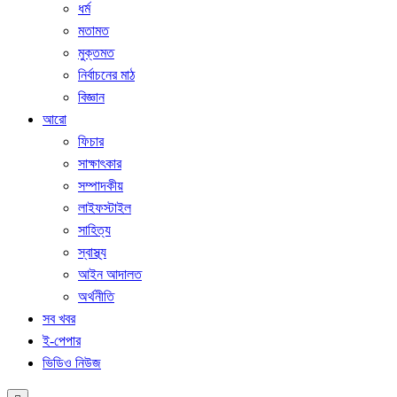
ধর্ম
মতামত
মুক্তমত
নির্বাচনের মাঠ
বিজ্ঞান
আরো
ফিচার
সাক্ষাৎকার
সম্পাদকীয়
লাইফস্টাইল
সাহিত্য
স্বাস্থ্য
আইন আদালত
অর্থনীতি
সব খবর
ই-পেপার
ভিডিও নিউজ