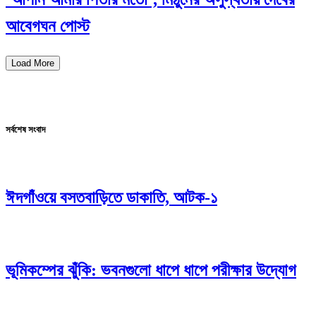
আবেগঘন পোস্ট
Load More
সর্বশেষ সংবাদ
ঈদগাঁওয়ে বসতবাড়িতে ডাকাতি, আটক-১
ভূমিকম্পের ঝুঁকি: ভবনগুলো ধাপে ধাপে পরীক্ষার উদ্যোগ