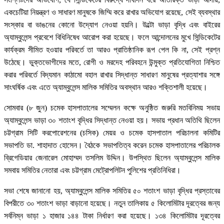
একচেটিয়া নিয়ন্ত্রণ ও সাধারণ মানুষকে জিম্মি করে রাখার অভিযোগ রয়েছে, সেই ব্যবস্থার
সংস্কার বা ভাঙনের কোনো উদ্যোগ নেওয়া হয়নি। উল্টো ভাড়া বৃদ্ধি এবং বাইরের
অ্যাম্বুলেন্স প্রবেশে বিধিনিষেধ আরোপ করা হয়েছে। ফলে আন্দোলনের মুখে সিন্ডিকেটের
কার্যক্রম সীমিত হওয়ার পরিবর্তে তা আরও প্রাতিষ্ঠানিক রূপ পেল কি না, সেই প্রশ্ন
উঠেছে। ভুক্তভোগীদের মতে, রোগী ও মরদেহ পরিবহনে উন্মুক্ত প্রতিযোগিতা নিশ্চিত
করার পরিবর্তে বিদ্যমান কাঠামো বহাল রাখার সিদ্ধান্ত সাধারণ মানুষের প্রত্যাশার সঙ্গে
সাংঘর্ষিক এবং এতে অ্যাম্বুলেন্স মালিক সমিতির অবস্থান আরও শক্তিশালী হয়েছে।
সোমবার (৮ জুন) চমেক হাসপাতালের সম্মেলন কক্ষে অনুষ্ঠিত জরুরি মতবিনিময় সভায়
অ্যাম্বুলেন্স ভাড়া ৩০ শতাংশ বৃদ্ধির সিদ্ধান্ত নেওয়া হয়। সভায় প্রধান অতিথি ছিলেন
চট্টগ্রাম সিটি করপোরেশনের (চসিক) মেয়র ও চমেক হাসপাতাল পরিচালনা কমিটির
সভাপতি ডা. শাহাদাত হোসেন। বৈঠকে সভাপতিত্ব করেন চমেক হাসপাতালের পরিচালক
ব্রিগেডিয়ার জেনারেল মোহাম্মদ তসলিম উদ্দিন। উপস্থিত ছিলেন অ্যাম্বুলেন্স মালিক
সমবায় সমিতির নেতারা এবং চট্টগ্রাম মেট্রোপলিটন পুলিশের প্রতিনিধিরা।
সভা শেষে জানানো হয়, অ্যাম্বুলেন্স মালিক সমিতির ৫০ শতাংশ ভাড়া বৃদ্ধির প্রস্তাবের
বিপরীতে ৩০ শতাংশ ভাড়া বাড়ানো হয়েছে। নতুন তালিকায় ৫ কিলোমিটার দূরত্বের জন্য
সর্বনিম্ন ভাড়া ১ হাজার ১৪৪ টাকা নির্ধারণ করা হয়েছে। ১৩৪ কিলোমিটার দূরত্বের