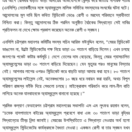
এর আগে রোববার বাড়তি ভাড়া আদায়ের অভিযোগকে কেন্দ্র করে জাতীয় নাগরিক পার্টির
(এনসিপি) নেতাকর্মীদের সঙ্গে অ্যাম্বুলেন্স মালিক সমিতির সদস্যদের সংঘর্ষের ঘটনা ঘটে।
আন্দোলনের মূল দাবি ছিল কথিত সিন্ডিকেট ভেঙে রোগী ও মরদেহ পরিবহনে স্বাধীনতা
নিশ্চিত করা। কিন্তু আন্দোলনের ঠিক পরদিন অনুষ্ঠিত বৈঠকের সিদ্ধান্তে সেই দাবির
প্রতিফলন না দেখে ক্ষোভ প্রকাশ করেছেন অনেক রোগী ও স্বজন।
এনসিপি চট্টগ্রাম মহানগর কমিটির সদস্য সচিব আরিফ মঈনুদ্দিন বলেন, “মেয়র সিন্ডিকেট
ভাঙলেন না, উল্টো সিন্ডিকেটের পক্ষ নিয়ে ভাড়া ৩০ শতাংশ বাড়িয়ে দিলেন। এখন চলছে
জনগণের পকেট কাটার কর্মসূচি। দেশে তেলের দাম বেড়েছে, কিন্তু মেয়র গ্যাসচালিত
অ্যাম্বুলেন্সের ভাড়া ৩০ শতাংশ বাড়িয়ে দিয়েছেন। যেন মৃত্যুর পরও মানুষের নিস্তার
নেই। আপনার লাশের ওপরও সিন্ডিকেট করে বাড়তি ভাড়া আদায় করা হবে। ৮০ শতাংশ
অ্যাম্বুলেন্সের লাইসেন্স নেই, অনেকগুলোর ১০ বছর ধরে নবায়ন করা হয়নি, অথচ বিপুল
পরিমাণ রাজস্ব ফাঁকি দিয়ে সেগুলো চলছে। মাইক্রোবাস পরিবর্তন করে লাল-নীল বাতি
লাগিয়ে অনেক যানবাহনকে অ্যাম্বুলেন্স বানানো হয়েছে।”
শ্রমিক কল্যাণ ফেডারেশন চট্টগ্রাম মহানগরের সভাপতি এস এম লুৎফর রহমান বলেন,
“চমেক হাসপাতালে বাইরের অ্যাম্বুলেন্স প্রবেশে বাধা এবং ৩০ শতাংশ ভাড়া বৃদ্ধির
সিদ্ধান্তের তীব্র নিন্দা জানাই। মেয়রের উপস্থিতিতে এ সিদ্ধান্ত নেওয়ার অর্থ হলো
অ্যাম্বুলেন্স সিন্ডিকেটের কার্যক্রমকে বৈধতা দেওয়া। একজন রোগী বা তার স্বজন যখন