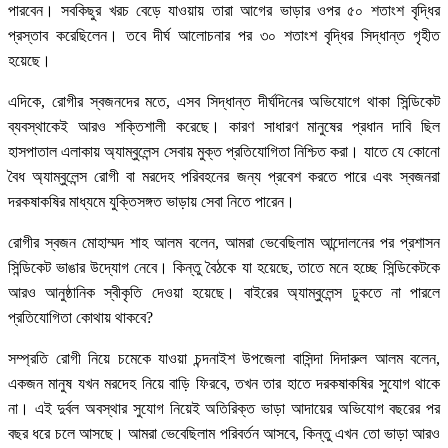
পারবেন। সবকিছুর খরচ বেড়ে যাওয়ায় তারা আগের ভাড়ার ওপর ৫০ শতাংশ বৃদ্ধির
প্রস্তাব করেছিলেন। তবে দীর্ঘ আলোচনার পর ৩০ শতাংশ বৃদ্ধির সিদ্ধান্ত গৃহীত
হয়েছে।
এদিকে, রোগীর স্বজনদের মতে, এসব সিদ্ধান্ত দীর্ঘদিনের অভিযোগে থাকা সিন্ডিকেট
ব্যবস্থাকেই আরও শক্তিশালী করেছে। কারণ সাধারণ মানুষের প্রধান দাবি ছিল
হাসপাতাল এলাকায় অ্যাম্বুলেন্স সেবায় মুক্ত প্রতিযোগিতা নিশ্চিত করা। যাতে যে কোনো
বৈধ অ্যাম্বুলেন্স রোগী বা মরদেহ পরিবহনের জন্য প্রবেশ করতে পারে এবং স্বজনরা
দরকষাকষির মাধ্যমে যুক্তিসঙ্গত ভাড়ায় সেবা নিতে পারেন।
রোগীর স্বজন মোহাম্মদ শাহ আলম বলেন, আমরা ভেবেছিলাম আন্দোলনের পর প্রশাসন
সিন্ডিকেট ভাঙার উদ্যোগ নেবে। কিন্তু বৈঠকে যা হয়েছে, তাতে মনে হচ্ছে সিন্ডিকেটকে
আরও আনুষ্ঠানিক স্বীকৃতি দেওয়া হয়েছে। বাইরের অ্যাম্বুলেন্স ঢুকতে না পারলে
প্রতিযোগিতা কোথায় থাকবে?
সম্প্রতি রোগী নিয়ে চমেকে যাওয়া চন্দনাইশ উপজেলা বাসিন্দা দিদারুল আলম বলেন,
একজন মানুষ যখন মরদেহ নিয়ে বাড়ি ফিরবে, তখন তার হাতে দরকষাকষির সুযোগ থাকে
না। এই দুর্বল অবস্থার সুযোগ নিয়েই অতিরিক্ত ভাড়া আদায়ের অভিযোগ বছরের পর
বছর ধরে চলে আসছে। আমরা ভেবেছিলাম পরিবর্তন আসবে, কিন্তু এখন তো ভাড়া আরও