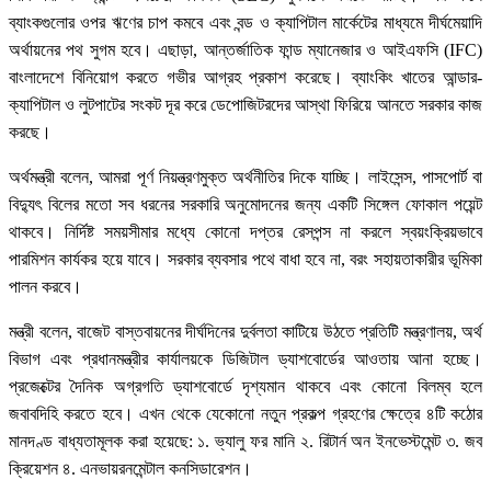
ব্যাংকগুলোর ওপর ঋণের চাপ কমবে এবং বন্ড ও ক্যাপিটাল মার্কেটের মাধ্যমে দীর্ঘমেয়াদি
অর্থায়নের পথ সুগম হবে। এছাড়া, আন্তর্জাতিক ফান্ড ম্যানেজার ও আইএফসি (IFC)
বাংলাদেশে বিনিয়োগ করতে গভীর আগ্রহ প্রকাশ করেছে। ব্যাংকিং খাতের আন্ডার-
ক্যাপিটাল ও লুটপাটের সংকট দূর করে ডেপোজিটরদের আস্থা ফিরিয়ে আনতে সরকার কাজ
করছে।
অর্থমন্ত্রী বলেন, আমরা পূর্ণ নিয়ন্ত্রণমুক্ত অর্থনীতির দিকে যাচ্ছি। লাইসেন্স, পাসপোর্ট বা
বিদ্যুৎ বিলের মতো সব ধরনের সরকারি অনুমোদনের জন্য একটি সিঙ্গেল ফোকাল পয়েন্ট
থাকবে। নির্দিষ্ট সময়সীমার মধ্যে কোনো দপ্তর রেসপন্স না করলে স্বয়ংক্রিয়ভাবে
পারমিশন কার্যকর হয়ে যাবে। সরকার ব্যবসার পথে বাধা হবে না, বরং সহায়তাকারীর ভূমিকা
পালন করবে।
মন্ত্রী বলেন, বাজেট বাস্তবায়নের দীর্ঘদিনের দুর্বলতা কাটিয়ে উঠতে প্রতিটি মন্ত্রণালয়, অর্থ
বিভাগ এবং প্রধানমন্ত্রীর কার্যালয়কে ডিজিটাল ড্যাশবোর্ডের আওতায় আনা হচ্ছে।
প্রজেক্টের দৈনিক অগ্রগতি ড্যাশবোর্ডে দৃশ্যমান থাকবে এবং কোনো বিলম্ব হলে
জবাবদিহি করতে হবে। এখন থেকে যেকোনো নতুন প্রকল্প গ্রহণের ক্ষেত্রে ৪টি কঠোর
মানদণ্ড বাধ্যতামূলক করা হয়েছে: ১. ভ্যালু ফর মানি ২. রিটার্ন অন ইনভেস্টমেন্ট ৩. জব
ক্রিয়েশন ৪. এনভায়রনমেন্টাল কনসিডারেশন।