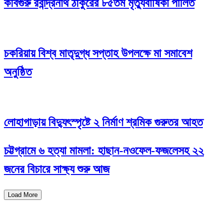
কবিগুরু রবীন্দ্রনাথ ঠাকুরের ৮৫তম মৃত্যুবার্ষিকী পালিত
চকরিয়ায় বিশ্ব মাতৃদুগ্ধ সপ্তাহ উপলক্ষে মা সমাবেশ
অনুষ্ঠিত
লোহাগাড়ায় বিদ্যুৎস্পৃষ্টে ২ নির্মাণ শ্রমিক গুরুতর আহত
চট্টগ্রামে ৬ হত্যা মামলা: হাছান-নওফেল-ফজলেসহ ২২
জনের বিচারে সাক্ষ্য শুরু আজ
Load More