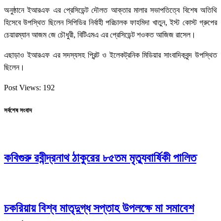
অনুষ্ঠানে ইআরএফ এর প্রেসিডেন্ট দৌলত আক্তার মালার সভাপতিত্বে বিশেষ অতিথি
হিসেবে উপস্থিত ছিলেন সিপিডির নির্বাহী পরিচালক ফাহমিদা খাতুন, ইস্ট কোস্ট গ্রুপের
চেয়ারম্যান আজম জে চৌধুরী, বিটিএমএ এর প্রেসিডেন্ট শওকত আজিজ রাসেল।
এছাড়াও ইআরএফ এর সদস্যসহ প্রিন্ট ও ইলেকট্রনিক মিডিয়ার সাংবাদিকবৃন্দ উপস্থিত
ছিলেন।
Post Views:
192
সর্বশেষ সংবাদ
কবিগুরু রবীন্দ্রনাথ ঠাকুরের ৮৫তম মৃত্যুবার্ষিকী পালিত
চকরিয়ায় বিশ্ব মাতৃদুগ্ধ সপ্তাহ উপলক্ষে মা সমাবেশ