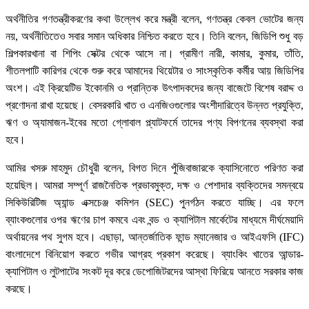
অর্থনীতির গণতন্ত্রীকরণের কথা উল্লেখ করে মন্ত্রী বলেন, গণতন্ত্র কেবল ভোটের জন্য
নয়, অর্থনীতিতেও সবার সমান অধিকার নিশ্চিত করতে হবে। তিনি বলেন, জিডিপি শুধু বড়
শিল্পকারখানা বা শিপিং সেক্টর থেকে আসে না। গ্রামীণ নারী, কামার, কুমার, তাঁতি,
শীতলপাটি কারিগর থেকে শুরু করে আমাদের থিয়েটার ও সাংস্কৃতিক কর্মীর আয় জিডিপির
অংশ। এই ক্রিয়েটিভ ইকোনমি ও প্রান্তিক উৎপাদকদের জন্য বাজেটে বিশেষ বরাদ্দ ও
প্রণোদনা রাখা হয়েছে। বেসরকারি খাত ও এনজিওগুলোর অংশীদারিত্বে উন্নত প্রযুক্তি,
ঋণ ও অ্যামাজন-ইবের মতো গ্লোবাল প্ল্যাটফর্মে তাদের পণ্য বিপণনের ব্যবস্থা করা
হবে।
আমির খসরু মাহমুদ চৌধুরী বলেন, বিগত দিনে পুঁজিবাজারকে ক্যাসিনোতে পরিণত করা
হয়েছিল। আমরা সম্পূর্ণ রাজনৈতিক প্রভাবমুক্ত, দক্ষ ও পেশাদার ব্যক্তিদের সমন্বয়ে
সিকিউরিটিজ অ্যান্ড এক্সচেঞ্জ কমিশন (SEC) পুনর্গঠন করতে যাচ্ছি। এর ফলে
ব্যাংকগুলোর ওপর ঋণের চাপ কমবে এবং বন্ড ও ক্যাপিটাল মার্কেটের মাধ্যমে দীর্ঘমেয়াদি
অর্থায়নের পথ সুগম হবে। এছাড়া, আন্তর্জাতিক ফান্ড ম্যানেজার ও আইএফসি (IFC)
বাংলাদেশে বিনিয়োগ করতে গভীর আগ্রহ প্রকাশ করেছে। ব্যাংকিং খাতের আন্ডার-
ক্যাপিটাল ও লুটপাটের সংকট দূর করে ডেপোজিটরদের আস্থা ফিরিয়ে আনতে সরকার কাজ
করছে।