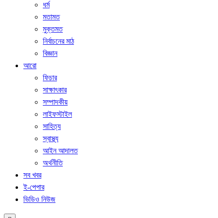
ধর্ম
মতামত
মুক্তমত
নির্বাচনের মাঠ
বিজ্ঞান
আরো
ফিচার
সাক্ষাৎকার
সম্পাদকীয়
লাইফস্টাইল
সাহিত্য
স্বাস্থ্য
আইন আদালত
অর্থনীতি
সব খবর
ই-পেপার
ভিডিও নিউজ