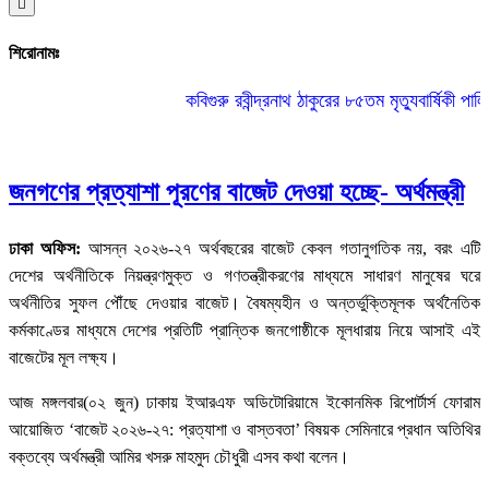
Hamburger
Toggle
Menu
শিরোনামঃ
কবিগুরু রবীন্দ্রনাথ ঠাকুরের ৮৫তম মৃত্যুবার্ষিকী পালিত
|
জনগণের প্রত্যাশা পূরণের বাজেট দেওয়া হচ্ছে- অর্থমন্ত্রী
ঢাকা অফিস:
আসন্ন ২০২৬-২৭ অর্থবছরের বাজেট কেবল গতানুগতিক নয়, বরং এটি
দেশের অর্থনীতিকে নিয়ন্ত্রণমুক্ত ও গণতন্ত্রীকরণের মাধ্যমে সাধারণ মানুষের ঘরে
অর্থনীতির সুফল পৌঁছে দেওয়ার বাজেট। বৈষম্যহীন ও অন্তর্ভুক্তিমূলক অর্থনৈতিক
কর্মকাণ্ডের মাধ্যমে দেশের প্রতিটি প্রান্তিক জনগোষ্ঠীকে মূলধারায় নিয়ে আসাই এই
বাজেটের মূল লক্ষ্য।
আজ মঙ্গলবার(০২ জুন) ঢাকায় ইআরএফ অডিটোরিয়ামে ইকোনমিক রিপোর্টার্স ফোরাম
আয়োজিত ‘বাজেট ২০২৬-২৭: প্রত্যাশা ও বাস্তবতা’ বিষয়ক সেমিনারে প্রধান অতিথির
বক্তব্যে অর্থমন্ত্রী আমির খসরু মাহমুদ চৌধুরী এসব কথা বলেন।