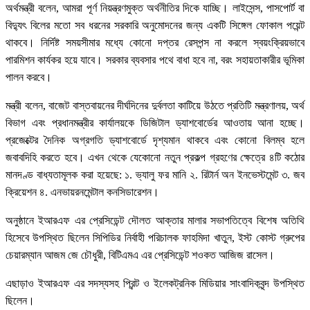
অর্থমন্ত্রী বলেন, আমরা পূর্ণ নিয়ন্ত্রণমুক্ত অর্থনীতির দিকে যাচ্ছি। লাইসেন্স, পাসপোর্ট বা
বিদ্যুৎ বিলের মতো সব ধরনের সরকারি অনুমোদনের জন্য একটি সিঙ্গেল ফোকাল পয়েন্ট
থাকবে। নির্দিষ্ট সময়সীমার মধ্যে কোনো দপ্তর রেসপন্স না করলে স্বয়ংক্রিয়ভাবে
পারমিশন কার্যকর হয়ে যাবে। সরকার ব্যবসার পথে বাধা হবে না, বরং সহায়তাকারীর ভূমিকা
পালন করবে।
মন্ত্রী বলেন, বাজেট বাস্তবায়নের দীর্ঘদিনের দুর্বলতা কাটিয়ে উঠতে প্রতিটি মন্ত্রণালয়, অর্থ
বিভাগ এবং প্রধানমন্ত্রীর কার্যালয়কে ডিজিটাল ড্যাশবোর্ডের আওতায় আনা হচ্ছে।
প্রজেক্টের দৈনিক অগ্রগতি ড্যাশবোর্ডে দৃশ্যমান থাকবে এবং কোনো বিলম্ব হলে
জবাবদিহি করতে হবে। এখন থেকে যেকোনো নতুন প্রকল্প গ্রহণের ক্ষেত্রে ৪টি কঠোর
মানদণ্ড বাধ্যতামূলক করা হয়েছে: ১. ভ্যালু ফর মানি ২. রিটার্ন অন ইনভেস্টমেন্ট ৩. জব
ক্রিয়েশন ৪. এনভায়রনমেন্টাল কনসিডারেশন।
অনুষ্ঠানে ইআরএফ এর প্রেসিডেন্ট দৌলত আক্তার মালার সভাপতিত্বে বিশেষ অতিথি
হিসেবে উপস্থিত ছিলেন সিপিডির নির্বাহী পরিচালক ফাহমিদা খাতুন, ইস্ট কোস্ট গ্রুপের
চেয়ারম্যান আজম জে চৌধুরী, বিটিএমএ এর প্রেসিডেন্ট শওকত আজিজ রাসেল।
এছাড়াও ইআরএফ এর সদস্যসহ প্রিন্ট ও ইলেকট্রনিক মিডিয়ার সাংবাদিকবৃন্দ উপস্থিত
ছিলেন।