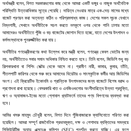
অর্থমন্ত্রী বলেন, বিগত সরকারগুলোর কাছ থেকে আমরা একটি ভঙ্গুর ও নাজুক অর্থনৈতিক
পরিস্থিতি উত্তরাধিকার সূত্রে পেয়েছি। দায়িত্ব নেওয়ার মাত্র এক-দেড় মাসের মধ্যে
বাজেট প্রণয়ন করা অত্যন্ত কঠিন ও পরিশ্রমসাধ্য কাজ। দেশের সকল সূচক যেখানে
নিম্নগামী, সেখানে অর্থনীতিকে সচল করতে নলকূপে ওপর থেকে পানি ঢালার মতো
আমাদেরও অর্থনীতিতে পুঁজি ও বড় বাজেটের জোগান দিতে হচ্ছে, যাতে দেশের উৎপাদন ও
কর্মসংস্থানকে পুনরুজ্জীবিত করা যায়।
অর্থনীতির গণতন্ত্রীকরণের কথা উল্লেখ করে মন্ত্রী বলেন, গণতন্ত্র কেবল ভোটের জন্য
নয়, অর্থনীতিতেও সবার সমান অধিকার নিশ্চিত করতে হবে। তিনি বলেন, জিডিপি শুধু বড়
শিল্পকারখানা বা শিপিং সেক্টর থেকে আসে না। গ্রামীণ নারী, কামার, কুমার, তাঁতি,
শীতলপাটি কারিগর থেকে শুরু করে আমাদের থিয়েটার ও সাংস্কৃতিক কর্মীর আয় জিডিপির
অংশ। এই ক্রিয়েটিভ ইকোনমি ও প্রান্তিক উৎপাদকদের জন্য বাজেটে বিশেষ বরাদ্দ ও
প্রণোদনা রাখা হয়েছে। বেসরকারি খাত ও এনজিওগুলোর অংশীদারিত্বে উন্নত প্রযুক্তি,
ঋণ ও অ্যামাজন-ইবের মতো গ্লোবাল প্ল্যাটফর্মে তাদের পণ্য বিপণনের ব্যবস্থা করা
হবে।
আমির খসরু মাহমুদ চৌধুরী বলেন, বিগত দিনে পুঁজিবাজারকে ক্যাসিনোতে পরিণত করা
হয়েছিল। আমরা সম্পূর্ণ রাজনৈতিক প্রভাবমুক্ত, দক্ষ ও পেশাদার ব্যক্তিদের সমন্বয়ে
সিকিউরিটিজ অ্যান্ড এক্সচেঞ্জ কমিশন (SEC) পুনর্গঠন করতে যাচ্ছি। এর ফলে