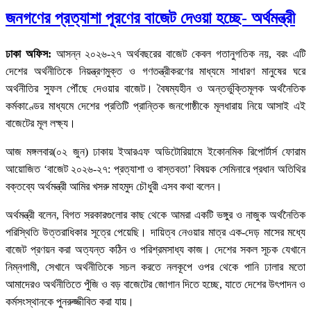
জনগণের প্রত্যাশা পূরণের বাজেট দেওয়া হচ্ছে- অর্থমন্ত্রী
ঢাকা অফিস:
আসন্ন ২০২৬-২৭ অর্থবছরের বাজেট কেবল গতানুগতিক নয়, বরং এটি
দেশের অর্থনীতিকে নিয়ন্ত্রণমুক্ত ও গণতন্ত্রীকরণের মাধ্যমে সাধারণ মানুষের ঘরে
অর্থনীতির সুফল পৌঁছে দেওয়ার বাজেট। বৈষম্যহীন ও অন্তর্ভুক্তিমূলক অর্থনৈতিক
কর্মকাণ্ডের মাধ্যমে দেশের প্রতিটি প্রান্তিক জনগোষ্ঠীকে মূলধারায় নিয়ে আসাই এই
বাজেটের মূল লক্ষ্য।
আজ মঙ্গলবার(০২ জুন) ঢাকায় ইআরএফ অডিটোরিয়ামে ইকোনমিক রিপোর্টার্স ফোরাম
আয়োজিত ‘বাজেট ২০২৬-২৭: প্রত্যাশা ও বাস্তবতা’ বিষয়ক সেমিনারে প্রধান অতিথির
বক্তব্যে অর্থমন্ত্রী আমির খসরু মাহমুদ চৌধুরী এসব কথা বলেন।
অর্থমন্ত্রী বলেন, বিগত সরকারগুলোর কাছ থেকে আমরা একটি ভঙ্গুর ও নাজুক অর্থনৈতিক
পরিস্থিতি উত্তরাধিকার সূত্রে পেয়েছি। দায়িত্ব নেওয়ার মাত্র এক-দেড় মাসের মধ্যে
বাজেট প্রণয়ন করা অত্যন্ত কঠিন ও পরিশ্রমসাধ্য কাজ। দেশের সকল সূচক যেখানে
নিম্নগামী, সেখানে অর্থনীতিকে সচল করতে নলকূপে ওপর থেকে পানি ঢালার মতো
আমাদেরও অর্থনীতিতে পুঁজি ও বড় বাজেটের জোগান দিতে হচ্ছে, যাতে দেশের উৎপাদন ও
কর্মসংস্থানকে পুনরুজ্জীবিত করা যায়।